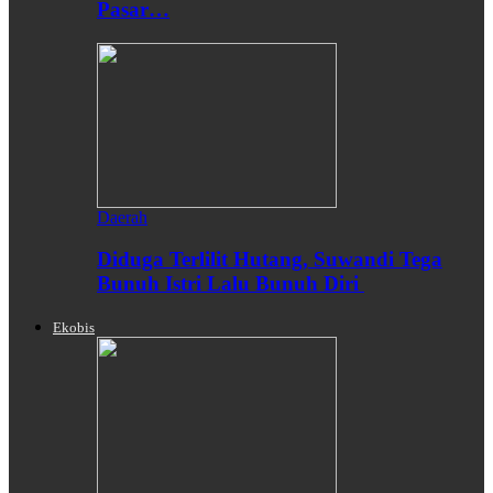
Pasar…
Daerah
Diduga Terlilit Hutang, Suwandi Tega
Bunuh Istri Lalu Bunuh Diri
Ekobis