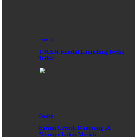
Daerah
UMKM Kendal Launching Kedai
Dahar
Daerah
Sarimi Grebek Kampung Di
Ngampelkulon Meriah