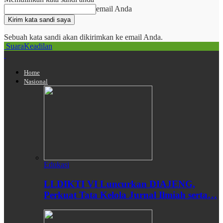
email Anda
Sebuah kata sandi akan dikirimkan ke email Anda.
SuaraKeadilan
Home
Nasional
Edukasi
LLDIKTI VI Luncurkan DIAJENG,
Perkuat Tata Kelola Jurnal Ilmiah serta…