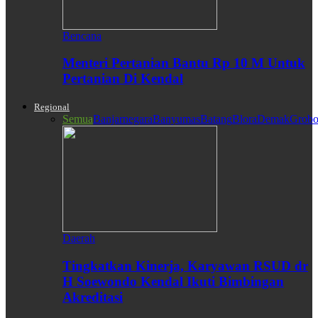
Bencana
Menteri Pertanian Bantu Rp 10 M Untuk
Pertanian Di Kendal
Regional
Semua
Banjarnegara
Banyumas
Batang
Blora
Demak
Grobo
Daerah
Tingkatkan Kinerja, Karyawan RSUD dr
H Soewondo Kendal Ikuti Bimbingan
Akreditasi