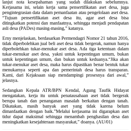
lanjut nota kesepahaman yang sudah dilakukan sebelumnya.
Kerjasama ini, selain kerja sama pensertifikatan aset desa, juga
pengintegrasian data dalam pemanfaatan atau pengelolaan aset desa.
“Tujuan pensertifikatan aset desa itu, agar aset desa bisa
ditingkatkan potensi dan manfaatnya, sehingga menjadi pendapatan
asli desa (PADes) masing-masing,” katanya.
Erny menjelaskan, berdasarkan Permendagri Nomor 21 tahun 2016,
tidak diperbolehkan jual beli aset desa tidak bergerak, namun hanya
diperbolehkan tukar-menukar aset desa. Ada tiga ketentuan dalam
tukar-menukar aset desa, yakni untuk kepentingan umum, bukan
untuk kepentingan umum, dan bukan untuk keduanya.“Jika akan
tukar-menukar aset desa, maka harus dipastikan benar bentuk tukar
menukarnya seperti apa dan pemerintah desa harus transparan.
Kami, dari Kejaksaan siap mendampingi prosesnya dari awal,”
jelasnya.
Sedangkan Kepala ATR/BPN Kendal, Agung Taufik Hidayat
mengatakan, kerja itu untuk penatausahaan aset tidak bergerak
berupa tanah dan penanganan masalah berkaitan dengan tanah.
Dikatakan, masih banyak aset yang tidak karena belum
dimanfaatkan dengan baik.”Melalui kerjasama ini digarapkan aset
tidur dapat maksimal sehingga menambah penghasilan desa dan
meningkatkan kesejahteraan masyarakat,” doanya. (AU/01)