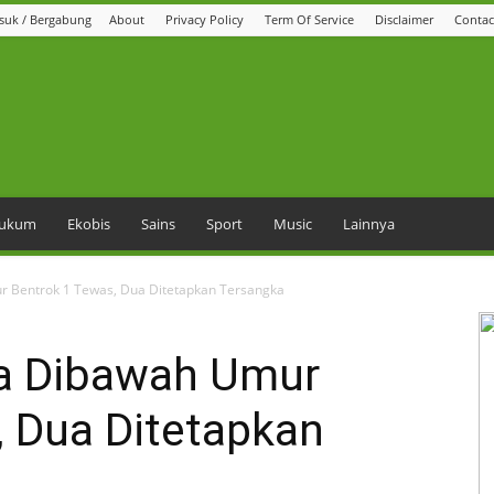
suk / Bergabung
About
Privacy Policy
Term Of Service
Disclaimer
Contac
 Hukum
Ekobis
Sains
Sport
Music
Lainnya
r Bentrok 1 Tewas, Dua Ditetapkan Tersangka
wa Dibawah Umur
, Dua Ditetapkan