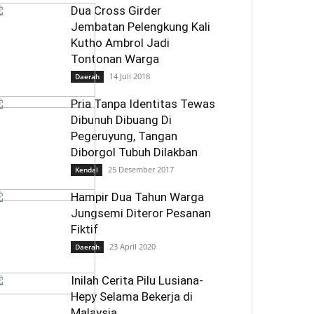
Dua Cross Girder
Jembatan Pelengkung Kali
Kutho Ambrol Jadi
Tontonan Warga
14 Juli 2018
Daerah
Pria Tanpa Identitas Tewas
Dibunuh Dibuang Di
Pegeruyung, Tangan
Diborgol Tubuh Dilakban
25 Desember 2017
Kendal
Hampir Dua Tahun Warga
Jungsemi Diteror Pesanan
Fiktif
23 April 2020
Daerah
Inilah Cerita Pilu Lusiana-
Hepy Selama Bekerja di
Malaysia