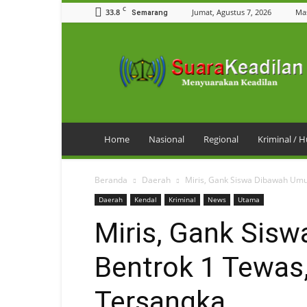
C
33.8
Jumat, Agustus 7, 2026
Ma
Semarang
SuaraKeadilan
Home
Nasional
Regional
Kriminal /
Beranda
Daerah
Miris, Gank Siswa Dibawah Umu
Daerah
Kendal
Kriminal
News
Utama
Miris, Gank Sis
Bentrok 1 Tewas
Tersangka