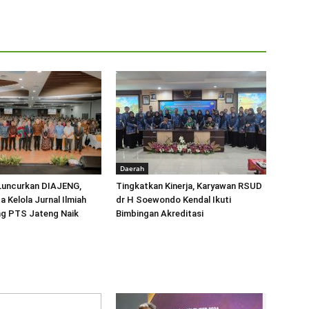
Daerah
 Luncurkan DIAJENG,
Tingkatkan Kinerja, Karyawan RSUD
a Kelola Jurnal Ilmiah
dr H Soewondo Kendal Ikuti
ng PTS Jateng Naik
Bimbingan Akreditasi