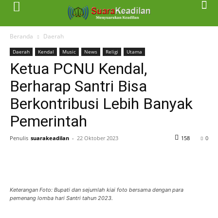
Beranda
Daerah
Daerah
Kendal
Music
News
Religi
Utama
Ketua PCNU Kendal,
Berharap Santri Bisa
Berkontribusi Lebih Banyak
Pemerintah
Penulis
suarakeadilan
-
22 Oktober 2023
158
0
Keterangan Foto: Bupati dan sejumlah kiai foto bersama dengan para
pemenang lomba hari Santri tahun 2023.