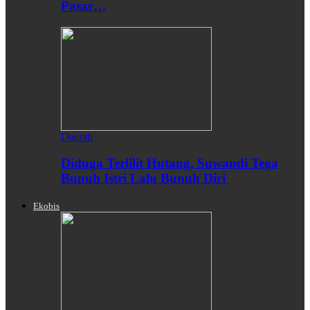
Pasar…
Daerah
Diduga Terlilit Hutang, Suwandi Tega
Bunuh Istri Lalu Bunuh Diri
Ekobis