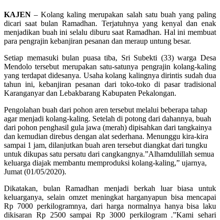
KAJEN
– Kolang kaling merupakan salah satu buah yang paling
dicari saat bulan Ramadhan. Terjatuhnya yang kenyal dan enak
menjadikan buah ini selalu diburu saat Ramadhan. Hal ini membuat
para pengrajin kebanjiran pesanan dan meraup untung besar.
Setiap memasuki bulan puasa tiba, Sri Subekti (33) warga Desa
Mendolo tersebut merupakan satu-satunya pengrajin kolang-kaling
yang terdapat didesanya. Usaha kolang kalingnya dirintis sudah dua
tahun ini, kebanjiran pesanan dari toko-toko di pasar tradisional
Karanganyar dan Lebakbarang Kabupaten Pekalongan.
Pengolahan buah dari pohon aren tersebut melalui beberapa tahap
agar menjadi kolang-kaling. Setelah di potong dari dahannya, buah
dari pohon penghasil gula jawa (merah) dipisahkan dari tangkainya
dan kemudian direbus dengan alat sederhana. Menunggu kira-kira
sampai 1 jam, dilanjutkan buah aren tersebut diangkat dari tungku
untuk dikupas satu persatu dari cangkangnya.”Alhamdulillah semua
keluarga diajak membantu memproduksi kolang-kaling,” ujarnya,
Jumat (01/05/2020).
Dikatakan, bulan Ramadhan menjadi berkah luar biasa untuk
keluarganya, selain omzet meningkat harganyapun bisa mencapai
Rp 7000 perkilogramnya, dari harga normalnya hanya bisa laku
dikisaran Rp 2500 sampai Rp 3000 perkilogram .”Kami sehari