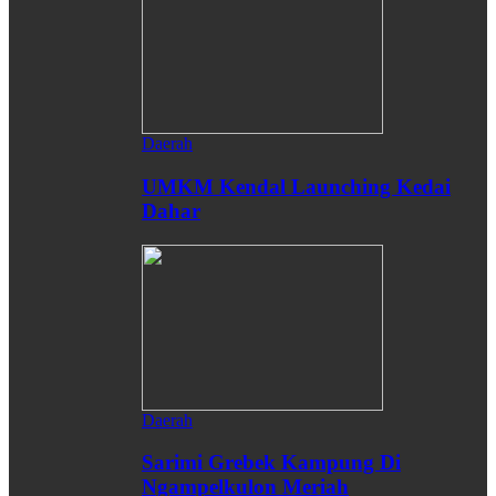
Daerah
UMKM Kendal Launching Kedai
Dahar
Daerah
Sarimi Grebek Kampung Di
Ngampelkulon Meriah