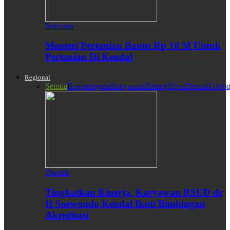
Bencana
Menteri Pertanian Bantu Rp 10 M Untuk
Pertanian Di Kendal
Regional
Semua
Banjarnegara
Banyumas
Batang
Blora
Demak
Grobo
Daerah
Tingkatkan Kinerja, Karyawan RSUD dr
H Soewondo Kendal Ikuti Bimbingan
Akreditasi