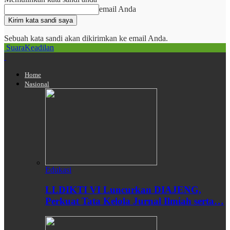
email Anda
Sebuah kata sandi akan dikirimkan ke email Anda.
SuaraKeadilan
Home
Nasional
Edukasi
LLDIKTI VI Luncurkan DIAJENG,
Perkuat Tata Kelola Jurnal Ilmiah serta…