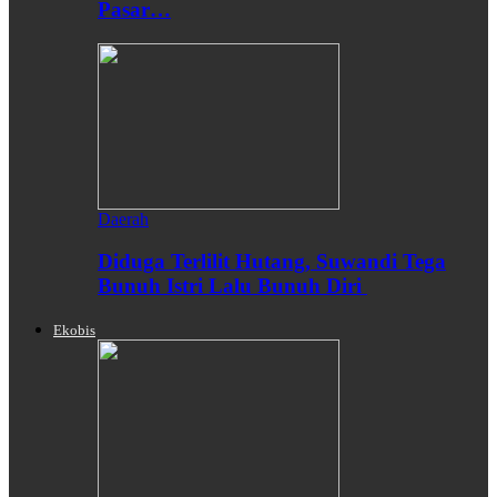
Pasar…
Daerah
Diduga Terlilit Hutang, Suwandi Tega
Bunuh Istri Lalu Bunuh Diri
Ekobis