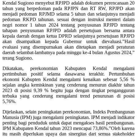
Kendal Sugiono menyebut RPJPD adalah dokumen perencanaan 20
tahun yang berpedoman pada RPJPN dan RT RW, RPJPD akan
menjadi pedoman RPJMD selama 5 tahun dan selanjutnya menjadi
pedoman RKPD tahunan. sesuai dengan instruksi menteri dalam
negri nomor 1 tahun 2024 tentang penyusunan RPJPD tentang
tahapan penyusunan RPJPD adalah persetujuan bersama antara
kepala daerah dengan ketua DPRD selanjutnya persetujuan RPJPD
akan disampaikan kepada Gubernur untuk dievaluasi.”Hasil
evaluasi yang disempurnakan akan ditetapkan menjadi peraturan
daerah selambat-lambatnya pada minggu ke-4 bulan Agustus 2024,”
terang Sugiono.
Dikatakan, perekonomian Kabupaten Kendal mengalami
pertimbuhan positif selama dasawarsa terakhir. Pertumbuhan
ekonomi Kabupten Kendal mengalami kenaikan sebesar 5,56 %
sejalan angka kemiskinan yang cenderung menurun diakhir tahun
2023 di posisi 9,39 % begitu juga dengan tingkat pengangguran
terbuka yang cenderung mengalami trend penurunan di posisi
5,76%.
Dijelaskan, selain peningkatan perekonomian, Indeks Pembangunan
Manusia (IPM) juga mengalami peningkatan. IPM menjadi indikator
penting bagi penduduk untuk dapat mengakses hasil pembangunan.
IPM Kabupaten Kendal tahun 2023 mencapai 73,86%.”Oleh karena
itu masih diperlukan upaya dan sinergitas dari semua stakeholder