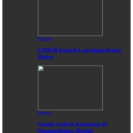
Daerah
UMKM Kendal Launching Kedai
Dahar
Daerah
Sarimi Grebek Kampung Di
Ngampelkulon Meriah