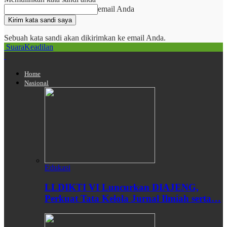
email Anda
Sebuah kata sandi akan dikirimkan ke email Anda.
SuaraKeadilan
Home
Nasional
Edukasi
LLDIKTI VI Luncurkan DIAJENG,
Perkuat Tata Kelola Jurnal Ilmiah serta…