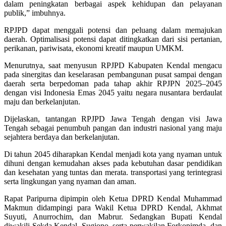
dalam peningkatan berbagai aspek kehidupan dan pelayanan
publik,” imbuhnya.
RPJPD dapat menggali potensi dan peluang dalam memajukan
daerah. Optimalisasi potensi dapat ditingkatkan dari sisi pertanian,
perikanan, pariwisata, ekonomi kreatif maupun UMKM.
Menurutnya, saat menyusun RPJPD Kabupaten Kendal mengacu
pada sinergitas dan keselarasan pembangunan pusat sampai dengan
daerah serta berpedoman pada tahap akhir RPJPN 2025–2045
dengan visi Indonesia Emas 2045 yaitu negara nusantara berdaulat
maju dan berkelanjutan.
Dijelaskan, tantangan RPJPD Jawa Tengah dengan visi Jawa
Tengah sebagai penumbuh pangan dan industri nasional yang maju
sejahtera berdaya dan berkelanjutan.
Di tahun 2045 diharapkan Kendal menjadi kota yang nyaman untuk
dihuni dengan kemudahan akses pada kebutuhan dasar pendidikan
dan kesehatan yang tuntas dan merata. transportasi yang terintegrasi
serta lingkungan yang nyaman dan aman.
Rapat Paripurna dipimpin oleh Ketua DPRD Kendal Muhammad
Makmun didampingi para Wakil Ketua DPRD Kendal, Akhmat
Suyuti, Anurrochim, dan Mabrur. Sedangkan Bupati Kendal
diwakili Sekda Kendal, Sugiono, serta perwakilan Forkopimda, dan