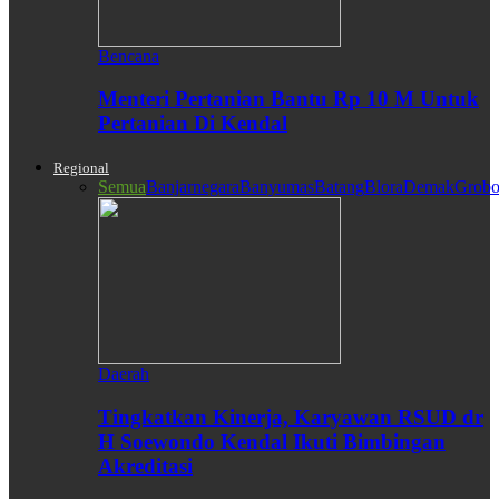
Bencana
Menteri Pertanian Bantu Rp 10 M Untuk
Pertanian Di Kendal
Regional
Semua
Banjarnegara
Banyumas
Batang
Blora
Demak
Grobo
Daerah
Tingkatkan Kinerja, Karyawan RSUD dr
H Soewondo Kendal Ikuti Bimbingan
Akreditasi