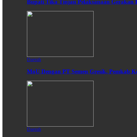
Bupati Tika Tinjau Pelaksanaan Gerakan
Daerah
MoU Dengan PT Semen Gresik, Pemkab Ken
Daerah