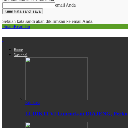
email Anda
Sebuah kata sandi akan dikirimkan ke email Anda.
SuaraKeadilan
Home
Nasional
Edukasi
LLDIKTI VI Luncurkan DIAJENG, Perkuat 