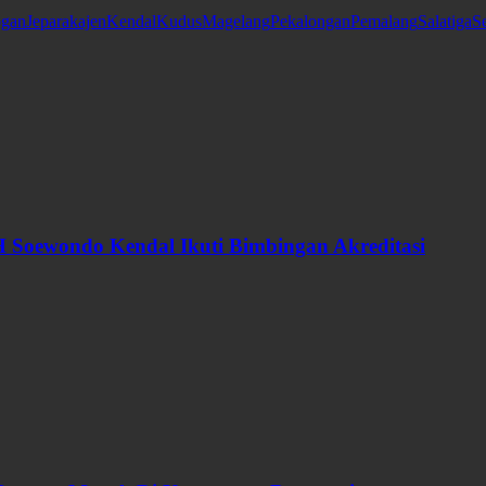
gan
Jepara
kajen
Kendal
Kudus
Magelang
Pekalongan
Pemalang
Salatiga
S
 Soewondo Kendal Ikuti Bimbingan Akreditasi