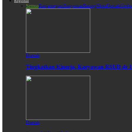
Regional
Semua
Banjarnegara
Banyumas
Batang
Blora
Demak
Grobo
Daerah
Tingkatkan Kinerja, Karyawan RSUD dr H
Daerah