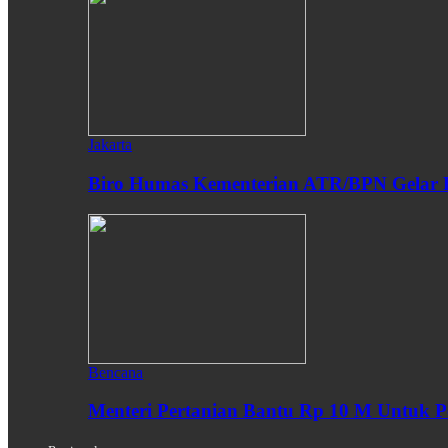
Jakarta
Biro Humas Kementerian ATR/BPN Gelar 
Bencana
Menteri Pertanian Bantu Rp 10 M Untuk P