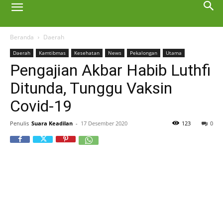
Beranda
Daerah
Daerah
Kamtibmas
Kesehatan
News
Pekalongan
Utama
Pengajian Akbar Habib Luthfi
Ditunda, Tunggu Vaksin
Covid-19
Penulis
Suara Keadilan
-
17 Desember 2020
123
0