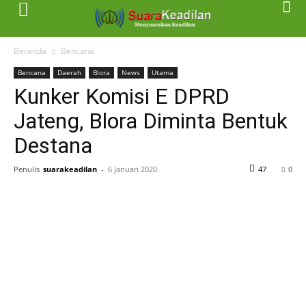
Beranda
Bencana
Bencana
Daerah
Blora
News
Utama
Kunker Komisi E DPRD
Jateng, Blora Diminta Bentuk
Destana
Penulis
suarakeadilan
-
6 Januari 2020
47
0