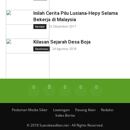
Inilah Cerita Pilu Lusiana-Hepy Selama
Bekerja di Malaysia
25 Desember 2017
Kendal
Kilasan Sejarah Desa Boja
24 Agustus 2018
Destinasi
Pedoman Media Siber
Lowongan
Pasang Iklan
Redaksi
Index Berita
© 2018 Suarakeadilan.net - All Rights Reserved.