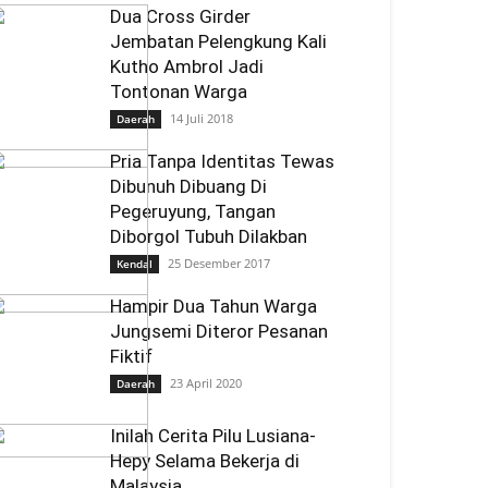
Dua Cross Girder
Jembatan Pelengkung Kali
Kutho Ambrol Jadi
Tontonan Warga
14 Juli 2018
Daerah
Pria Tanpa Identitas Tewas
Dibunuh Dibuang Di
Pegeruyung, Tangan
Diborgol Tubuh Dilakban
25 Desember 2017
Kendal
Hampir Dua Tahun Warga
Jungsemi Diteror Pesanan
Fiktif
23 April 2020
Daerah
Inilah Cerita Pilu Lusiana-
Hepy Selama Bekerja di
Malaysia