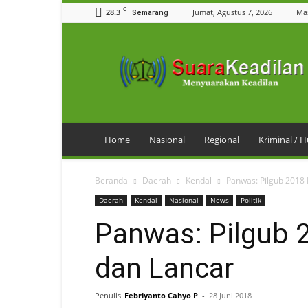
C
28.3
Jumat, Agustus 7, 2026
Ma
Semarang
SuaraKeadilan
Home
Nasional
Regional
Kriminal /
Beranda
Daerah
Kendal
Panwas: Pilgub 2018
Daerah
Kendal
Nasional
News
Politik
Panwas: Pilgub 
dan Lancar
Penulis
Febriyanto Cahyo P
-
28 Juni 2018