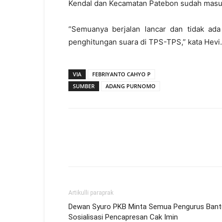
Kendal dan Kecamatan Patebon sudah masu
“Semuanya berjalan lancar dan tidak ad
penghitungan suara di TPS-TPS,” kata Hevi
VIA
FEBRIYANTO CAHYO P
SUMBER
ADANG PURNOMO
Artikulli paraprak
Dewan Syuro PKB Minta Semua Pengurus Bant
Sosialisasi Pencapresan Cak Imin