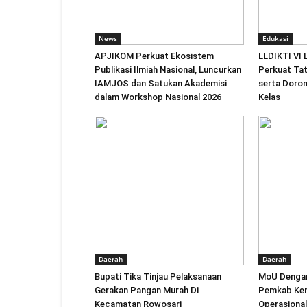
News
Edukasi
APJIKOM Perkuat Ekosistem
LLDIKTI VI
Publikasi Ilmiah Nasional, Luncurkan
Perkuat Tat
IAMJOS dan Satukan Akademisi
serta Doro
dalam Workshop Nasional 2026
Kelas
Daerah
Daerah
Bupati Tika Tinjau Pelaksanaan
MoU Dengan
Gerakan Pangan Murah Di
Pemkab Ken
Kecamatan Rowosari
Operasional