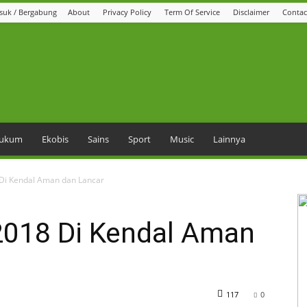
suk / Bergabung
About
Privacy Policy
Term Of Service
Disclaimer
Contac
 Hukum
Ekobis
Sains
Sport
Music
Lainnya
 Di Kendal Aman dan Lancar
2018 Di Kendal Aman
117
0