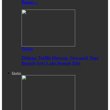
Pasar…
Daerah
Diduga Terlilit Hutang, Suwandi Tega
Bunuh Istri Lalu Bunuh Diri
Ekobis