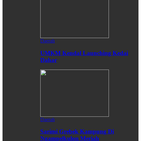
Daerah
UMKM Kendal Launching Kedai
Dahar
Daerah
Sarimi Grebek Kampung Di
Ngampelkulon Meriah