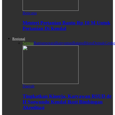
Bencana
Menteri Pertanian Bantu Rp 10 M Untuk
Pertanian Di Kendal
Regional
Semua
Banjarnegara
Banyumas
Batang
Blora
Demak
Grobo
Daerah
Tingkatkan Kinerja, Karyawan RSUD dr
H Soewondo Kendal Ikuti Bimbingan
Akreditasi