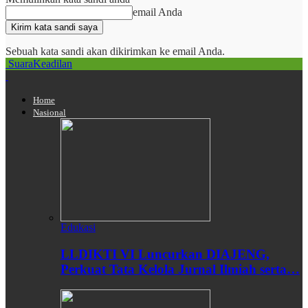
email Anda
Sebuah kata sandi akan dikirimkan ke email Anda.
SuaraKeadilan
Home
Nasional
Edukasi
LLDIKTI VI Luncurkan DIAJENG,
Perkuat Tata Kelola Jurnal Ilmiah serta…