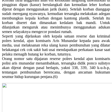
Korban fitria anggreani alias eni kemudian langsung dibenturkan di
pinggiran dipan (kasur) berulangkali dan kemudian leher korban
dijerat dengan menggunakan jarik (kain). Setelah korban dianggap
sudah meregang nyawanya, kemudian tersangka melakukan adegan
membungkus kepala korban dengan kantong plastik. Setelah itu
korban diseret dan dimasukan kedalam bak mandi. Untuk
dilanjutkan menguruk atau menimbunya menggunakan adukan
semen selayaknya mengecor pondasi rumah.
Seperti yang dijelaskan oleh kepala satuan reserse dan kriminal
polres kendal, ajun komisaris Aris Munandar kepada para awak
media, usai melaksanan reka ulang kasus pembunuhan yang dilatar
belakangai cek cok sakit hati usai mendapatkan perkataan kasar saat
pelaku menagih hutang ke korban, tuturnya.
Orang nomor satu dijajaran reserse polres kendal ajun komisaris
polisi aris munandar menambahkan, tersangka didik ponco sulistyo
akan dijerat dengan pasal berlapis, yakni 338, 339, 340 k-u-h-p,
tentangan pembunuhan berencana, dengan ancaman hukuman
seumur hidup kurungan penjara.(6)