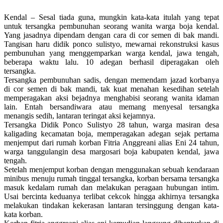
Kendal – Sesal tiada guna, mungkin kata-kata itulah yang tepat
untuk tersangka pembunuhan seorang wanita warga boja kendal.
Yang jasadnya dipendam dengan cara di cor semen di bak mandi.
Tangisan haru didik ponco sulistyo, mewarnai rekonstruksi kasus
pembunuhan yang menggemparkan warga kendal, jawa tengah,
beberapa waktu lalu. 10 adegan berhasil diperagakan oleh
tersangka.
Tersangka pembunuhan sadis, dengan memendam jazad korbanya
di cor semen di bak mandi, tak kuat menahan kesedihan setelah
memperagakan aksi bejadnya menghabisi seorang wanita idaman
lain. Entah bersandiwara atau memang menyesal tersangka
menangis sedih, lantaran teringat aksi kejamnya.
Tersangka Didik Ponco Sulistyo 28 tahun, warga masiran desa
kaligading kecamatan boja, memperagakan adegan sejak pertama
menjemput dari rumah korban Fitria Anggreani alias Eni 24 tahun,
warga tanggulangin desa margosari boja kabupaten kendal, jawa
tengah.
Setelah menjemput korban dengan menggunakan sebuah kendaraan
minibus menuju rumah tinggal tersangka, korban bersama tersangka
masuk kedalam rumah dan melakukan peragaan hubungan intim.
Usai bercinta keduanya terlibat cekcok hingga akhirnya tersangka
melakukan tindakan kekerasan lantaran tersinggung dengan kata-
kata korban.