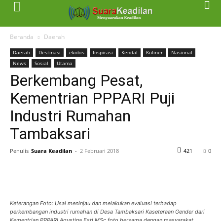
Beranda
Daerah
Daerah
Destinasi
ekobis
Inspirasi
Kendal
Kuliner
Nasional
News
Sosial
Utama
Berkembang Pesat,
Kementrian PPPARI Puji
Industri Rumahan
Tambaksari
Penulis
Suara Keadilan
-
2 Februari 2018
421
0
Keterangan Foto: Usai meninjau dan melakukan evaluasi terhadap
perkembangan industri rumahan di Desa Tambaksari Kaseteraan Gender dari
Kementrian PPPARI Agustina Esti MSc foto bersama dengan masyarakat.