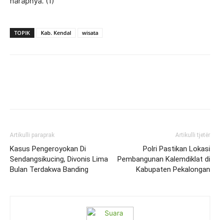
harapnya. (1)
TOPIK
Kab. Kendal
wisata
Artikulli paraprak
Artikulli tjetër
Kasus Pengeroyokan Di
Polri Pastikan Lokasi
Sendangsikucing, Divonis Lima
Pembangunan Kalemdiklat di
Bulan Terdakwa Banding
Kabupaten Pekalongan