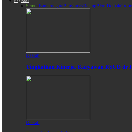
Regional
Semua
Banjarnegara
Banyumas
Batang
Blora
Demak
Grobo
Daerah
Tingkatkan Kinerja, Karyawan RSUD dr H
Daerah