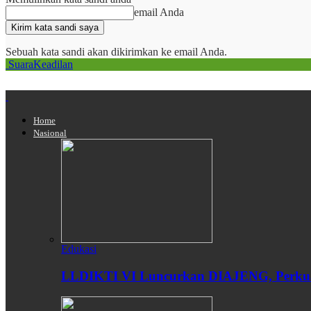
email Anda
Sebuah kata sandi akan dikirimkan ke email Anda.
SuaraKeadilan
Home
Nasional
Edukasi
LLDIKTI VI Luncurkan DIAJENG, Perkuat 