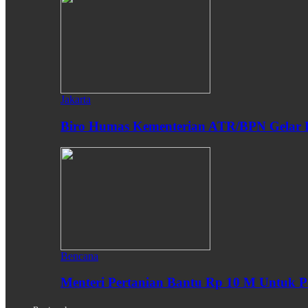
Jakarta
Biro Humas Kementerian ATR/BPN Gelar 
Bencana
Menteri Pertanian Bantu Rp 10 M Untuk P