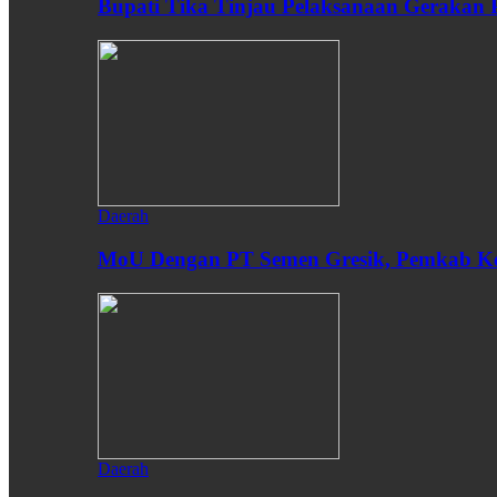
Bupati Tika Tinjau Pelaksanaan Gerakan
Daerah
MoU Dengan PT Semen Gresik, Pemkab Ken
Daerah