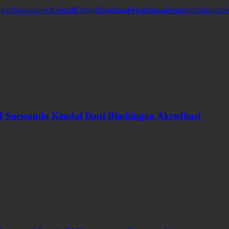
gan
Jepara
kajen
Kendal
Kudus
Magelang
Pekalongan
Pemalang
Salatiga
S
 Soewondo Kendal Ikuti Bimbingan Akreditasi