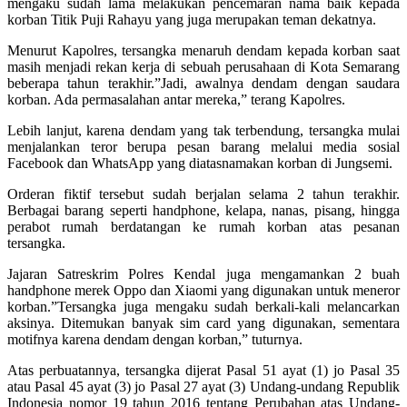
mengaku sudah lama melakukan pencemaran nama baik kepada
korban Titik Puji Rahayu yang juga merupakan teman dekatnya.
Menurut Kapolres, tersangka menaruh dendam kepada korban saat
masih menjadi rekan kerja di sebuah perusahaan di Kota Semarang
beberapa tahun terakhir.”Jadi, awalnya dendam dengan saudara
korban. Ada permasalahan antar mereka,” terang Kapolres.
Lebih lanjut, karena dendam yang tak terbendung, tersangka mulai
menjalankan teror berupa pesan barang melalui media sosial
Facebook dan WhatsApp yang diatasnamakan korban di Jungsemi.
Orderan fiktif tersebut sudah berjalan selama 2 tahun terakhir.
Berbagai barang seperti handphone, kelapa, nanas, pisang, hingga
perabot rumah berdatangan ke rumah korban atas pesanan
tersangka.
Jajaran Satreskrim Polres Kendal juga mengamankan 2 buah
handphone merek Oppo dan Xiaomi yang digunakan untuk meneror
korban.”Tersangka juga mengaku sudah berkali-kali melancarkan
aksinya. Ditemukan banyak sim card yang digunakan, sementara
motifnya karena dendam dengan korban,” tuturnya.
Atas perbuatannya, tersangka dijerat Pasal 51 ayat (1) jo Pasal 35
atau Pasal 45 ayat (3) jo Pasal 27 ayat (3) Undang-undang Republik
Indonesia nomor 19 tahun 2016 tentang Perubahan atas Undang-