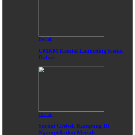
Daerah
UMKM Kendal Launching Kedai
Dahar
Daerah
Sarimi Grebek Kampung Di
Ngampelkulon Meriah