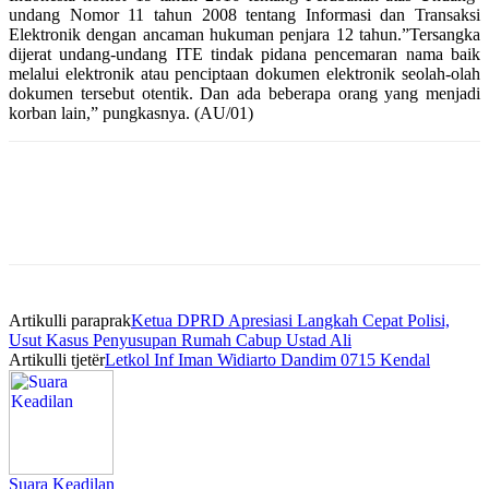
undang Nomor 11 tahun 2008 tentang Informasi dan Transaksi
Elektronik dengan ancaman hukuman penjara 12 tahun.”Tersangka
dijerat undang-undang ITE tindak pidana pencemaran nama baik
melalui elektronik atau penciptaan dokumen elektronik seolah-olah
dokumen tersebut otentik. Dan ada beberapa orang yang menjadi
korban lain,” pungkasnya. (AU/01)
Artikulli paraprak
Ketua DPRD Apresiasi Langkah Cepat Polisi,
Usut Kasus Penyusupan Rumah Cabup Ustad Ali
Artikulli tjetër
Letkol Inf Iman Widiarto Dandim 0715 Kendal
Suara Keadilan