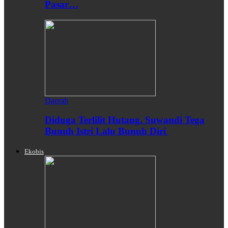
Pasar…
Daerah
Diduga Terlilit Hutang, Suwandi Tega
Bunuh Istri Lalu Bunuh Diri
Ekobis