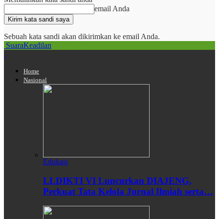
email Anda
Sebuah kata sandi akan dikirimkan ke email Anda.
SuaraKeadilan
Home
Nasional
Edukasi
LLDIKTI VI Luncurkan DIAJENG,
Perkuat Tata Kelola Jurnal Ilmiah serta…