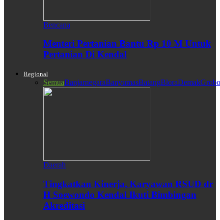
Bencana
Menteri Pertanian Bantu Rp 10 M Untuk
Pertanian Di Kendal
Regional
Semua
Banjarnegara
Banyumas
Batang
Blora
Demak
Grobo
Daerah
Tingkatkan Kinerja, Karyawan RSUD dr
H Soewondo Kendal Ikuti Bimbingan
Akreditasi