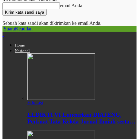
email Anda
Sebuah kata sandi akan dikirimkan ke email Anda.
SuaraKeadilan
Home
Nasional
Edukasi
LLDIKTI VI Luncurkan DIAJENG,
Perkuat Tata Kelola Jurnal Ilmiah serta…