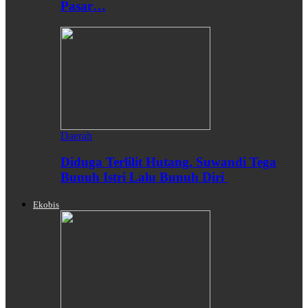
Pasar…
Daerah
Diduga Terlilit Hutang, Suwandi Tega
Bunuh Istri Lalu Bunuh Diri
Ekobis