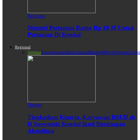
Bencana
Menteri Pertanian Bantu Rp 10 M Untuk
Pertanian Di Kendal
Regional
Semua
Banjarnegara
Banyumas
Batang
Blora
Demak
Grobo
Daerah
Tingkatkan Kinerja, Karyawan RSUD dr
H Soewondo Kendal Ikuti Bimbingan
Akreditasi