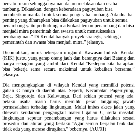
bersatu rukun sehingga nyaman dalam melaksanakan usaha
tambang. Dikatakan, dengan keberadaan paguyuban bisa
memberikan manfaat untuk semua pengusaha tambang. Ada dua hal
penting yang diharapkan bisa dilakukan paguyuban untuk semua
penambang yaitu perlindungan advokasi teman penambang dan bisa
menjadi mitra pemerintah dan swasta untuk mensukseskan
pembangunan.” Di Kendal banyak proyek strategis, sehingga
pemerintah dan swasta bisa menjadi mitra,” jelasnya.
Dicontohkan, unruk pekerjaan urugan di Kawasan Industri Kendal
(KIK) justru yang garap orang jauh dan barangnya dari Batang dan
hanya sebagian yang ambil dari Kendal.”Kedepan kita harapkan
bisa bekerja sama secara maksimal untuk kebaikan bersama,”
jelasnya.
Dia mengungkapkan di wilayah Kendal yang memiliki potensi
galian C hanya di daerah atas. Seperti, Kecamatan Pageruyung,
Boja, Singorojo, dan Kaliwungu. Dari sekian potensi yang ada,
pelaku usaha masih harus memiliki peran tanggung jawab
permasalahan terhadap lingkungan. Mulai imbas akses jalan yang
dilewati kendaraan pengangkut materiil galian C, serta masalah
lingkungan seputar penambangan yang harus dilakukan sesuai
prosedur dan aturan yang berlaku.”Agar semua berjalan baik dan
tidak ada yang merasa dirugikan,” bebernya. (AU/01)