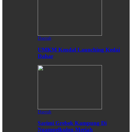
Daerah
UMKM Kendal Launching Kedai
Dahar
Daerah
Sarimi Grebek Kampung Di
Ngampelkulon Meriah