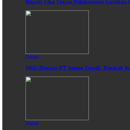
Bupati Tika Tinjau Pelaksanaan Gerakan
Daerah
MoU Dengan PT Semen Gresik, Pemkab Ken
Daerah