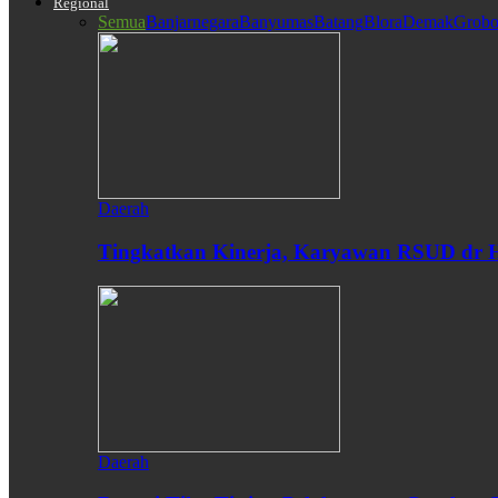
Regional
Semua
Banjarnegara
Banyumas
Batang
Blora
Demak
Grobo
Daerah
Tingkatkan Kinerja, Karyawan RSUD dr H
Daerah