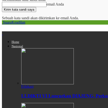
email Anda
Sebuah kata sandi akan dikirimkan ke email Anda.
SuaraKeadilan
Home
Nasional
Edukasi
LLDIKTI VI Luncurkan DIAJENG, Perkuat 