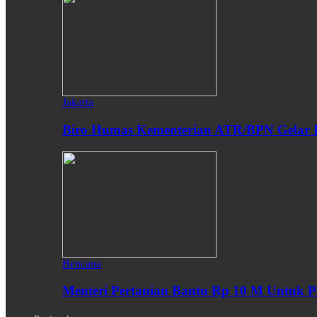
Jakarta
Biro Humas Kementerian ATR/BPN Gelar 
Bencana
Menteri Pertanian Bantu Rp 10 M Untuk P