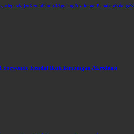
gan
Jepara
kajen
Kendal
Kudus
Magelang
Pekalongan
Pemalang
Salatiga
S
 Soewondo Kendal Ikuti Bimbingan Akreditasi