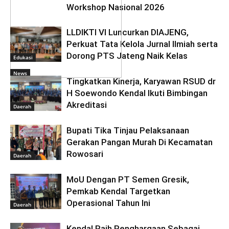
Workshop Nasional 2026
LLDIKTI VI Luncurkan DIAJENG,
Perkuat Tata Kelola Jurnal Ilmiah serta
Dorong PTS Jateng Naik Kelas
Edukasi
News
Tingkatkan Kinerja, Karyawan RSUD dr
H Soewondo Kendal Ikuti Bimbingan
Akreditasi
Daerah
Bupati Tika Tinjau Pelaksanaan
Gerakan Pangan Murah Di Kecamatan
Rowosari
Daerah
MoU Dengan PT Semen Gresik,
Pemkab Kendal Targetkan
Operasional Tahun Ini
Daerah
Kendal Raih Penghargaan Sebagai