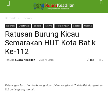
Beranda
Daerah
Daerah
Destinasi
ekobis
News
Pekalongan
Sosial
Utama
Ratusan Burung Kicau
Semarakan HUT Kota Batik
Ke-112
Penulis
Suara Keadilan
-
2 April 2018
188
0
Keterangan Foto: Lomba burung kicau dalam rangka HUT Kota Pekalongan ke-
112 berlangsung meriah.