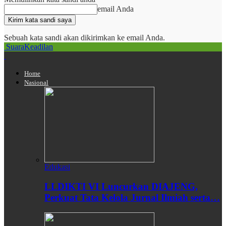
email Anda
Sebuah kata sandi akan dikirimkan ke email Anda.
SuaraKeadilan
Home
Nasional
Edukasi
LLDIKTI VI Luncurkan DIAJENG,
Perkuat Tata Kelola Jurnal Ilmiah serta…