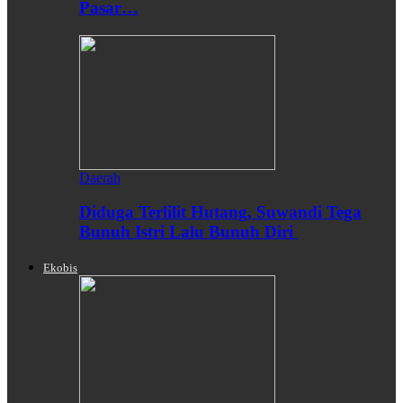
Pasar…
Daerah
Diduga Terlilit Hutang, Suwandi Tega
Bunuh Istri Lalu Bunuh Diri
Ekobis