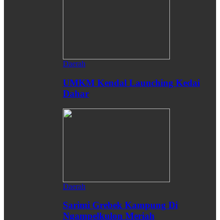
Daerah
UMKM Kendal Launching Kedai
Dahar
Daerah
Sarimi Grebek Kampung Di
Ngampelkulon Meriah