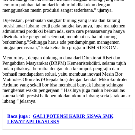
temurun puluhan tahun dari leluhur ini dilakukan dengan
menggunakan mesin produksi sangat sederhana,” ujarnya.
Dijelaskan, pembuatan sangkar burung yang lama dan kurang
presisi antar lubang jeruji pada rangka kayunya, juga manajemen
administrasi produksi belum ada, serta cara pemasarannya hanya
disetorkan ke pengepul setempat, membuat usaha ini kurang
berkembang.”Sehingga harus ada pendampingan managemen
hingga pemasaran,” kata ketua tim program IBM STEKOM.
Menurutnya, dengan dukungan dana dari Direktorat Riset dan
Pengabdian Masyarakat (DRPM) Kemenristekdikti, selama tujuh
bulan pihaknya bermitra dengan dua kelompok pengrajin dan
berhasil mendapatkan solusi, yaitu membuat inovasi Mesin Bor
Mutiholes Otomatis (9 kepala bor) dengan kendali Mikrokontroler
Arduino yang sekali bor bisa membuat banyak lubang sehingga
menghemat waktu pengerjaan.” Hasilnya juga makin berkualitas
karena lebih presisi baik bentuk dan ukuran lubang serta jarak antar
lubang,” jelasnya.
Baca juga :
GALI POTENSI KARIR SISWA SMK
LEWAT APLIKASI SKS