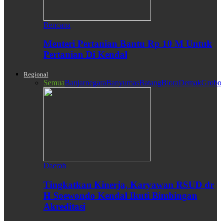
Bencana
Menteri Pertanian Bantu Rp 10 M Untuk
Pertanian Di Kendal
Regional
Semua
Banjarnegara
Banyumas
Batang
Blora
Demak
Grobo
Daerah
Tingkatkan Kinerja, Karyawan RSUD dr
H Soewondo Kendal Ikuti Bimbingan
Akreditasi