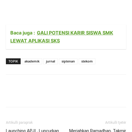
Baca juga :
GALI POTENSI KARIR SISWA SMK
LEWAT APLIKASI SKS
TOPIK
akademik
jurnal
siptenan
stekom
Artikulli paraprak
Artikulli tjetër
Launching APJI , Luncurkan
Meriahkan Ramadhan, Takmir