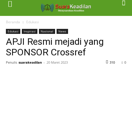
Beranda
Edukasi
Edukasi
Inspirasi
Nasional
News
APJI Resmi mejadi yang
SPONSOR Crossref
Penulis
suarakeadilan
-
20 Maret 2023
310
0