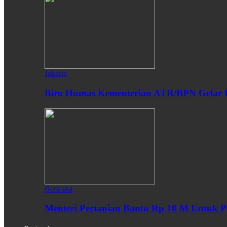
Jakarta
Biro Humas Kementerian ATR/BPN Gelar 
Bencana
Menteri Pertanian Bantu Rp 10 M Untuk P