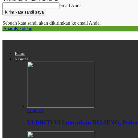
email Anda
Sebuah kata sandi akan dikirimkan ke email Anda.
SuaraKeadilan
Home
Nasional
Edukasi
LLDIKTI VI Luncurkan DIAJENG, Perkuat 