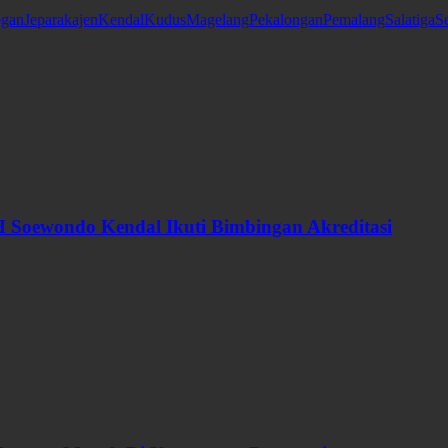
gan
Jepara
kajen
Kendal
Kudus
Magelang
Pekalongan
Pemalang
Salatiga
S
 Soewondo Kendal Ikuti Bimbingan Akreditasi