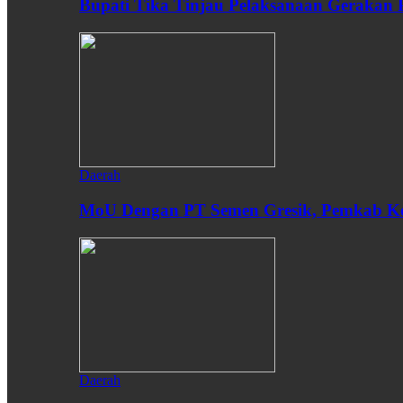
Bupati Tika Tinjau Pelaksanaan Gerakan
Daerah
MoU Dengan PT Semen Gresik, Pemkab Ken
Daerah