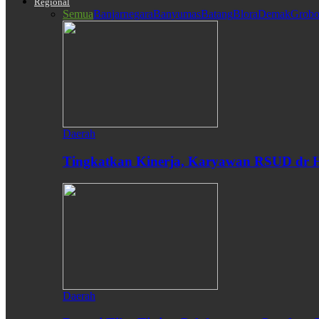
Regional
Semua
Banjarnegara
Banyumas
Batang
Blora
Demak
Grobo
Daerah
Tingkatkan Kinerja, Karyawan RSUD dr H
Daerah