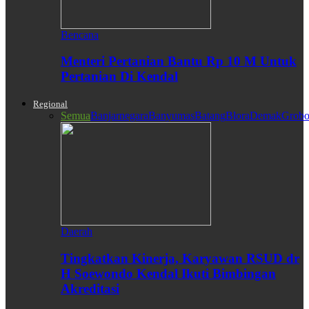
Bencana
Menteri Pertanian Bantu Rp 10 M Untuk
Pertanian Di Kendal
Regional
Semua
Banjarnegara
Banyumas
Batang
Blora
Demak
Grobo
Daerah
Tingkatkan Kinerja, Karyawan RSUD dr
H Soewondo Kendal Ikuti Bimbingan
Akreditasi