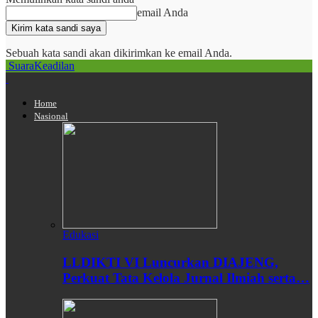
email Anda
Sebuah kata sandi akan dikirimkan ke email Anda.
SuaraKeadilan
Home
Nasional
Edukasi
LLDIKTI VI Luncurkan DIAJENG,
Perkuat Tata Kelola Jurnal Ilmiah serta…