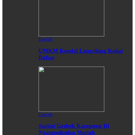
Daerah
UMKM Kendal Launching Kedai
Dahar
Daerah
Sarimi Grebek Kampung Di
Ngampelkulon Meriah