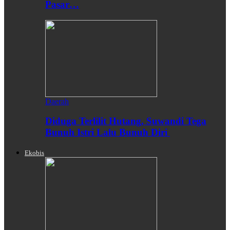
Pasar…
Daerah
Diduga Terlilit Hutang, Suwandi Tega
Bunuh Istri Lalu Bunuh Diri
Ekobis