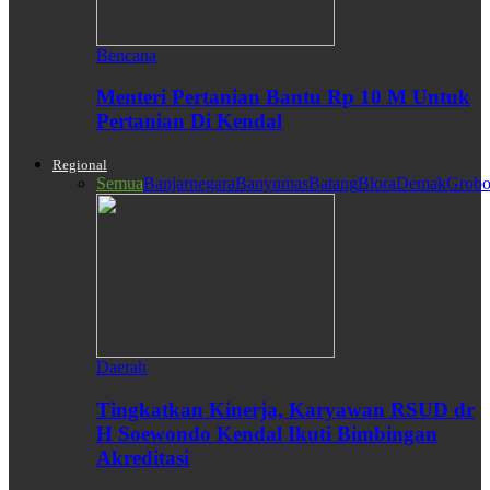
Bencana
Menteri Pertanian Bantu Rp 10 M Untuk
Pertanian Di Kendal
Regional
Semua
Banjarnegara
Banyumas
Batang
Blora
Demak
Grobo
Daerah
Tingkatkan Kinerja, Karyawan RSUD dr
H Soewondo Kendal Ikuti Bimbingan
Akreditasi