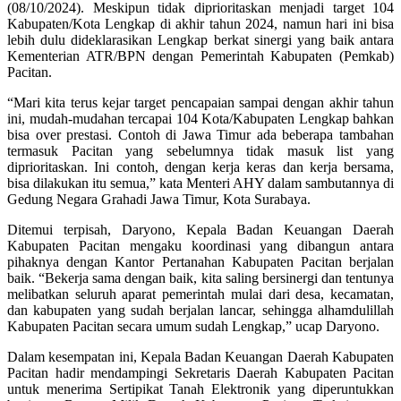
(08/10/2024). Meskipun tidak diprioritaskan menjadi target 104
Kabupaten/Kota Lengkap di akhir tahun 2024, namun hari ini bisa
lebih dulu dideklarasikan Lengkap berkat sinergi yang baik antara
Kementerian ATR/BPN dengan Pemerintah Kabupaten (Pemkab)
Pacitan.
“Mari kita terus kejar target pencapaian sampai dengan akhir tahun
ini, mudah-mudahan tercapai 104 Kota/Kabupaten Lengkap bahkan
bisa over prestasi. Contoh di Jawa Timur ada beberapa tambahan
termasuk Pacitan yang sebelumnya tidak masuk list yang
diprioritaskan. Ini contoh, dengan kerja keras dan kerja bersama,
bisa dilakukan itu semua,” kata Menteri AHY dalam sambutannya di
Gedung Negara Grahadi Jawa Timur, Kota Surabaya.
Ditemui terpisah, Daryono, Kepala Badan Keuangan Daerah
Kabupaten Pacitan mengaku koordinasi yang dibangun antara
pihaknya dengan Kantor Pertanahan Kabupaten Pacitan berjalan
baik. “Bekerja sama dengan baik, kita saling bersinergi dan tentunya
melibatkan seluruh aparat pemerintah mulai dari desa, kecamatan,
dan kabupaten yang sudah berjalan lancar, sehingga alhamdulillah
Kabupaten Pacitan secara umum sudah Lengkap,” ucap Daryono.
Dalam kesempatan ini, Kepala Badan Keuangan Daerah Kabupaten
Pacitan hadir mendampingi Sekretaris Daerah Kabupaten Pacitan
untuk menerima Sertipikat Tanah Elektronik yang diperuntukkan