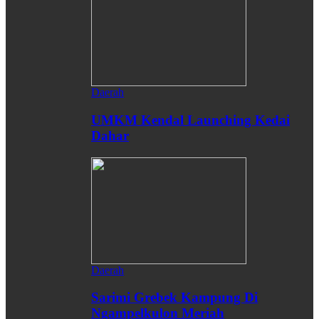
Daerah
UMKM Kendal Launching Kedai
Dahar
Daerah
Sarimi Grebek Kampung Di
Ngampelkulon Meriah