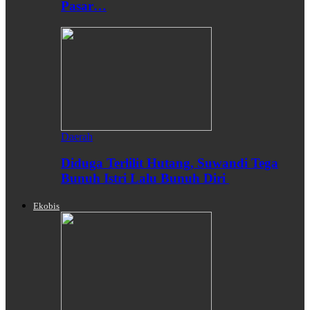
Pasar…
Daerah
Diduga Terlilit Hutang, Suwandi Tega
Bunuh Istri Lalu Bunuh Diri
Ekobis