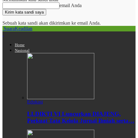
email Anda
Sebuah kata sandi akan dikirimkan ke email Anda.
SuaraKeadilan
Home
Nasional
Edukasi
LLDIKTI VI Luncurkan DIAJENG,
Perkuat Tata Kelola Jurnal Ilmiah serta…