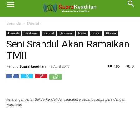
Beranda
Daerah
Daerah
Destinasi
Kendal
Nasional
News
Sosial
Utama
Seni Srandul Akan Ramaikan
TMII
Penulis
Suara Keadilan
-
9 April 2018
196
0
Keterangan Foto: Sekda Kendal dan jajarannya sedang jumpa pers dengan
wartawan.