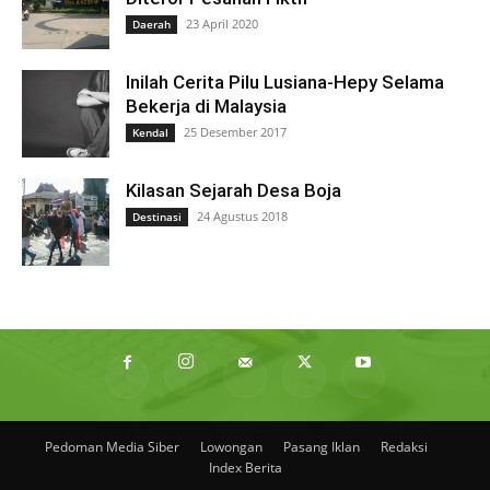
23 April 2020
Daerah
Inilah Cerita Pilu Lusiana-Hepy Selama
Bekerja di Malaysia
25 Desember 2017
Kendal
Kilasan Sejarah Desa Boja
24 Agustus 2018
Destinasi
Pedoman Media Siber
Lowongan
Pasang Iklan
Redaksi
Index Berita