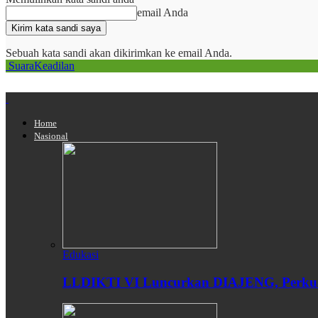
email Anda
Sebuah kata sandi akan dikirimkan ke email Anda.
SuaraKeadilan
Home
Nasional
Edukasi
LLDIKTI VI Luncurkan DIAJENG, Perkuat 