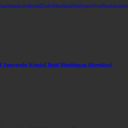
gan
Jepara
kajen
Kendal
Kudus
Magelang
Pekalongan
Pemalang
Salatiga
S
 Soewondo Kendal Ikuti Bimbingan Akreditasi