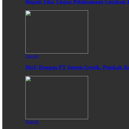
Bupati Tika Tinjau Pelaksanaan Gerakan
Daerah
MoU Dengan PT Semen Gresik, Pemkab Ken
Daerah