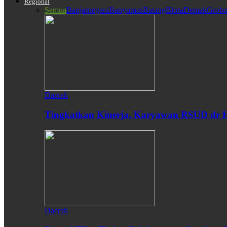
Regional
Semua
Banjarnegara
Banyumas
Batang
Blora
Demak
Grobo
Daerah
Tingkatkan Kinerja, Karyawan RSUD dr H
Daerah