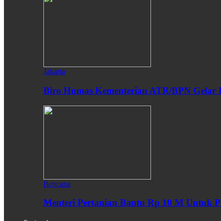
Jakarta
Biro Humas Kementerian ATR/BPN Gelar 
Bencana
Menteri Pertanian Bantu Rp 10 M Untuk P