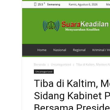
C
25.5
Kamis, Agustus 6, 2026
Ma
Semarang
SuaraKeadilan
Home
Nasional
Regional
Kriminal /
Beranda
Uncategorized
Tiba di Kaltim, Menteri 
Uncategorized
Tiba di Kaltim, 
Sidang Kabinet 
Bersama Preside