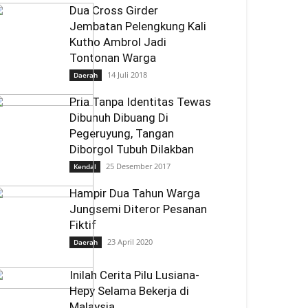
Dua Cross Girder
Jembatan Pelengkung Kali
Kutho Ambrol Jadi
Tontonan Warga
14 Juli 2018
Daerah
Pria Tanpa Identitas Tewas
Dibunuh Dibuang Di
Pegeruyung, Tangan
Diborgol Tubuh Dilakban
25 Desember 2017
Kendal
Hampir Dua Tahun Warga
Jungsemi Diteror Pesanan
Fiktif
23 April 2020
Daerah
Inilah Cerita Pilu Lusiana-
Hepy Selama Bekerja di
Malaysia