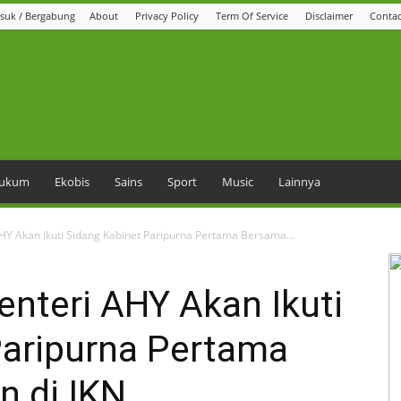
suk / Bergabung
About
Privacy Policy
Term Of Service
Disclaimer
Contac
 Hukum
Ekobis
Sains
Sport
Music
Lainnya
AHY Akan Ikuti Sidang Kabinet Paripurna Pertama Bersama...
Menteri AHY Akan Ikuti
Paripurna Pertama
n di IKN