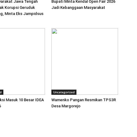
syarakat Jawa Tengah
Bupati Minta Kendal Open Fair 2026
ak Korupsi Geruduk
Jadi Kebanggaan Masyarakat
ng, Minta Eks Jampidsus
d
Uncategorized
eksi Masuk 10 Besar IDEA
Wamenko Pangan Resmikan TPS3R
6
Desa Margorejo