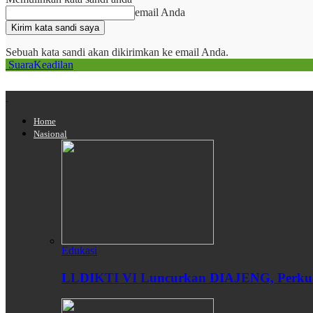
email Anda
Sebuah kata sandi akan dikirimkan ke email Anda.
SuaraKeadilan
Home
Nasional
Edukasi
LLDIKTI VI Luncurkan DIAJENG, Perkuat 