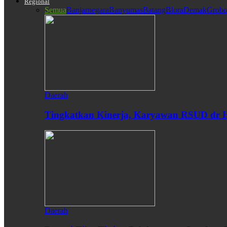
Regional
Semua
Banjarnegara
Banyumas
Batang
Blora
Demak
Grobo
Daerah
Tingkatkan Kinerja, Karyawan RSUD dr H
Daerah