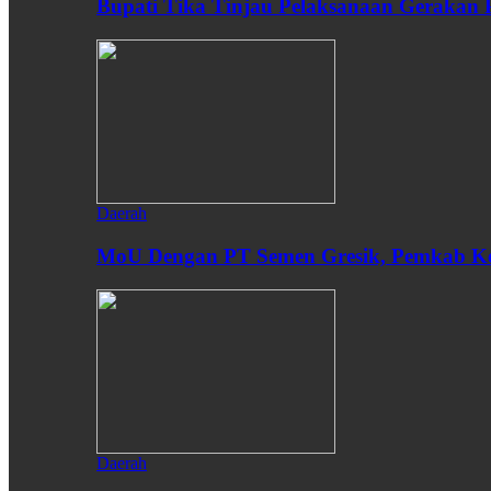
Bupati Tika Tinjau Pelaksanaan Gerakan
Daerah
MoU Dengan PT Semen Gresik, Pemkab Ken
Daerah