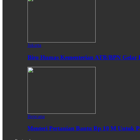
Jakarta
Biro Humas Kementerian ATR/BPN Gelar 
Bencana
Menteri Pertanian Bantu Rp 10 M Untuk P