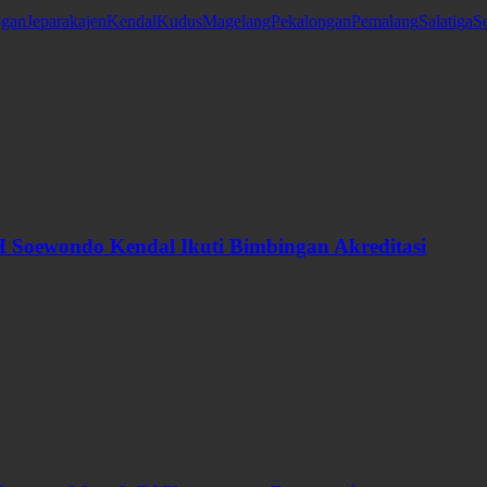
gan
Jepara
kajen
Kendal
Kudus
Magelang
Pekalongan
Pemalang
Salatiga
S
 Soewondo Kendal Ikuti Bimbingan Akreditasi