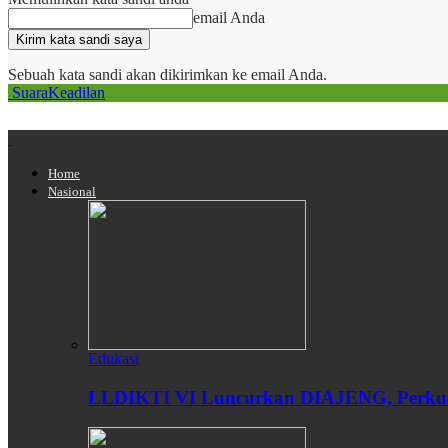
email Anda
Sebuah kata sandi akan dikirimkan ke email Anda.
SuaraKeadilan
Home
Nasional
Edukasi
LLDIKTI VI Luncurkan DIAJENG, Perkuat 