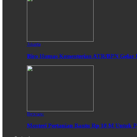
Jakarta
Biro Humas Kementerian ATR/BPN Gelar 
Bencana
Menteri Pertanian Bantu Rp 10 M Untuk P