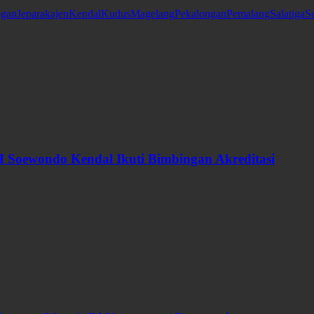
gan
Jepara
kajen
Kendal
Kudus
Magelang
Pekalongan
Pemalang
Salatiga
S
 Soewondo Kendal Ikuti Bimbingan Akreditasi