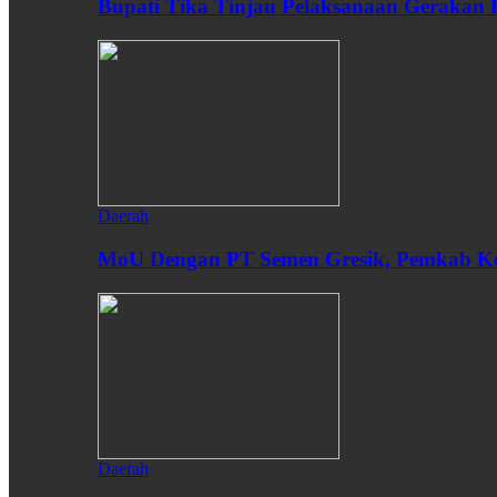
Bupati Tika Tinjau Pelaksanaan Gerakan
Daerah
MoU Dengan PT Semen Gresik, Pemkab Ken
Daerah