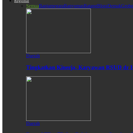
Regional
Semua
Banjarnegara
Banyumas
Batang
Blora
Demak
Grobo
Daerah
Tingkatkan Kinerja, Karyawan RSUD dr H
Daerah