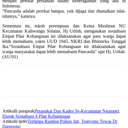
menjadi perekat persatuan dalam keberagaman yang ada di
Indonesia.
“Pancasila adalah perekat bangsa, yuk dijaga dan diamalkan nilai-
nilainya,” katanya.
Sementara itu, tokoh perempuan dan Ketua Muslimat NU
Kecamatan Kaliwungu Selatan, Hj Urifah, mengatakan sosialisasi
Empat Pilar Kebangsaan ini dilaksanakan agar para warga dapat
lebih memahami, yakni UUD 1945, NKRI dan Bhinneka Tunggal
Ika.“Sosialisasi Empat Pilar Kebangsaan ini dilaksanakan agar
warga masyarakat dapat lebih memahami Pancasila” ujar Hj. Urifah.
(AU/01)
Artikulli paraprak
Perangkat Dan Kades Se-Kecamatan Ngampel,
Diajak Sosialisasi 4 Pilar Kebangsaan
Artikulli tjetër
Tertimpa Ranting Pohon Jati, Tugiyono Tewas Di
Darupono