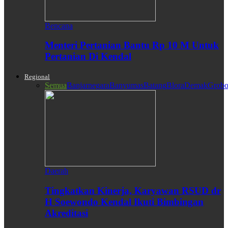
Bencana
Menteri Pertanian Bantu Rp 10 M Untuk
Pertanian Di Kendal
Regional
Semua
Banjarnegara
Banyumas
Batang
Blora
Demak
Grobo
Daerah
Tingkatkan Kinerja, Karyawan RSUD dr
H Soewondo Kendal Ikuti Bimbingan
Akreditasi