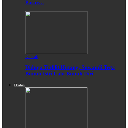
Pasar…
Daerah
Diduga Terlilit Hutang, Suwandi Tega
Bunuh Istri Lalu Bunuh Diri
Ekobis