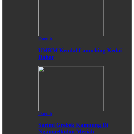
Daerah
UMKM Kendal Launching Kedai
Dahar
Daerah
Sarimi Grebek Kampung Di
Ngampelkulon Meriah