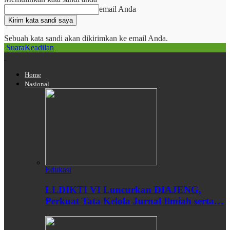
email Anda
Sebuah kata sandi akan dikirimkan ke email Anda.
SuaraKeadilan
Home
Nasional
Edukasi
LLDIKTI VI Luncurkan DIAJENG,
Perkuat Tata Kelola Jurnal Ilmiah serta…