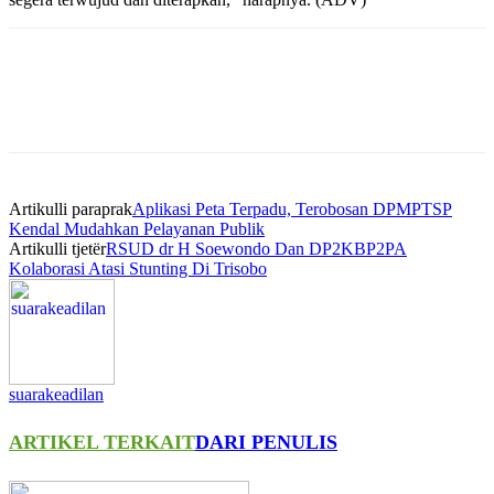
Artikulli paraprak
Aplikasi Peta Terpadu, Terobosan DPMPTSP
Kendal Mudahkan Pelayanan Publik
Artikulli tjetër
RSUD dr H Soewondo Dan DP2KBP2PA
Kolaborasi Atasi Stunting Di Trisobo
suarakeadilan
ARTIKEL TERKAIT
DARI PENULIS