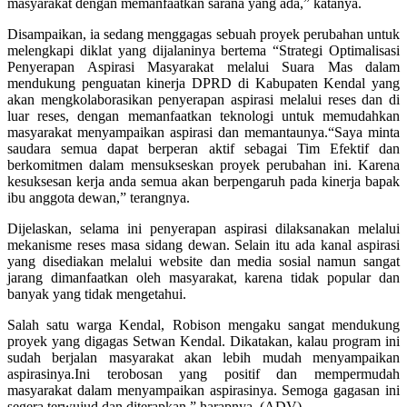
masyarakat dengan memanfaatkan sarana yang ada,” katanya.
Disampaikan, ia sedang menggagas sebuah proyek perubahan untuk
melengkapi diklat yang dijalaninya bertema “Strategi Optimalisasi
Penyerapan Aspirasi Masyarakat melalui Suara Mas dalam
mendukung penguatan kinerja DPRD di Kabupaten Kendal yang
akan mengkolaborasikan penyerapan aspirasi melalui reses dan di
luar reses, dengan memanfaatkan teknologi untuk memudahkan
masyarakat menyampaikan aspirasi dan memantaunya.“Saya minta
saudara semua dapat berperan aktif sebagai Tim Efektif dan
berkomitmen dalam mensukseskan proyek perubahan ini. Karena
kesuksesan kerja anda semua akan berpengaruh pada kinerja bapak
ibu anggota dewan,” terangnya.
Dijelaskan, selama ini penyerapan aspirasi dilaksanakan melalui
mekanisme reses masa sidang dewan. Selain itu ada kanal aspirasi
yang disediakan melalui website dan media sosial namun sangat
jarang dimanfaatkan oleh masyarakat, karena tidak popular dan
banyak yang tidak mengetahui.
Salah satu warga Kendal, Robison mengaku sangat mendukung
proyek yang digagas Setwan Kendal. Dikatakan, kalau program ini
sudah berjalan masyarakat akan lebih mudah menyampaikan
aspirasinya.Ini terobosan yang positif dan mempermudah
masyarakat dalam menyampaikan aspirasinya. Semoga gagasan ini
segera terwujud dan diterapkan,” harapnya. (ADV)