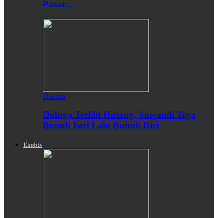
Pasar…
Daerah
Diduga Terlilit Hutang, Suwandi Tega
Bunuh Istri Lalu Bunuh Diri
Ekobis