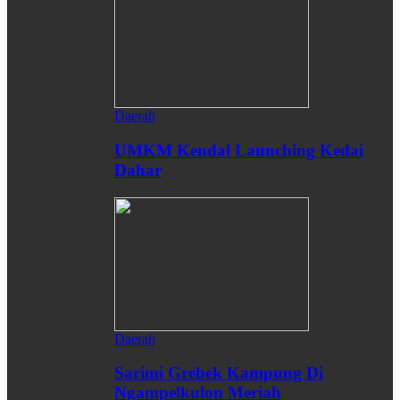
Daerah
UMKM Kendal Launching Kedai
Dahar
Daerah
Sarimi Grebek Kampung Di
Ngampelkulon Meriah