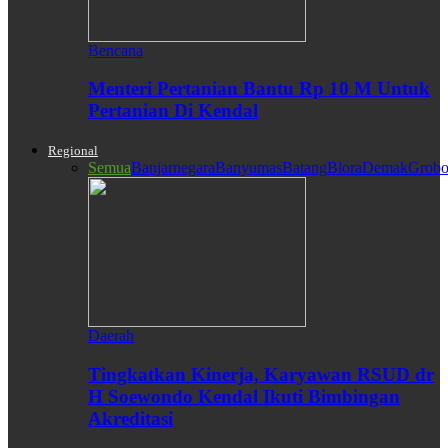
Bencana
Menteri Pertanian Bantu Rp 10 M Untuk
Pertanian Di Kendal
Regional
Semua
Banjarnegara
Banyumas
Batang
Blora
Demak
Grobo
Daerah
Tingkatkan Kinerja, Karyawan RSUD dr
H Soewondo Kendal Ikuti Bimbingan
Akreditasi