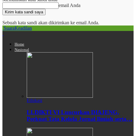
email Anda
Sebuah kata sandi akan dikirimkan ke email Anda.
SuaraKeadilan
Home
Nasional
Edukasi
LLDIKTI VI Luncurkan DIAJENG,
Perkuat Tata Kelola Jurnal Ilmiah serta…