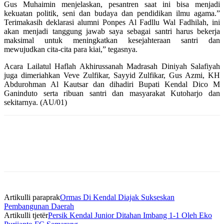
Gus Muhaimin menjelaskan, pesantren saat ini bisa menjadi
kekuatan politik, seni dan budaya dan pendidikan ilmu agama.”
Terimakasih deklarasi alumni Ponpes Al Fadllu Wal Fadhilah, ini
akan menjadi tanggung jawab saya sebagai santri harus bekerja
maksimal untuk meningkatkan kesejahteraan santri dan
mewujudkan cita-cita para kiai,” tegasnya.
Acara Lailatul Haflah Akhirussanah Madrasah Diniyah Salafiyah
juga dimeriahkan Veve Zulfikar, Sayyid Zulfikar, Gus Azmi, KH
Abdurohman Al Kautsar dan dihadiri Bupati Kendal Dico M
Ganinduto serta ribuan santri dan masyarakat Kutoharjo dan
sekitarnya. (AU/01)
Artikulli paraprak
Ormas Di Kendal Diajak Sukseskan
Pembangunan Daerah
Artikulli tjetër
Persik Kendal Junior Ditahan Imbang 1-1 Oleh Eko