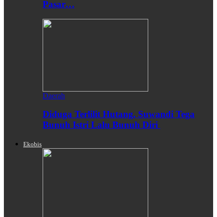
Pasar…
Daerah
Diduga Terlilit Hutang, Suwandi Tega
Bunuh Istri Lalu Bunuh Diri
Ekobis