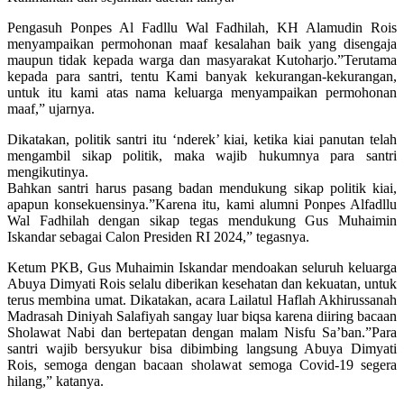
Pengasuh Ponpes Al Fadllu Wal Fadhilah, KH Alamudin Rois
menyampaikan permohonan maaf kesalahan baik yang disengaja
maupun tidak kepada warga dan masyarakat Kutoharjo.”Terutama
kepada para santri, tentu Kami banyak kekurangan-kekurangan,
untuk itu kami atas nama keluarga menyampaikan permohonan
maaf,” ujarnya.
Dikatakan, politik santri itu ‘nderek’ kiai, ketika kiai panutan telah
mengambil sikap politik, maka wajib hukumnya para santri
mengikutinya.
Bahkan santri harus pasang badan mendukung sikap politik kiai,
apapun konsekuensinya.”Karena itu, kami alumni Ponpes Alfadllu
Wal Fadhilah dengan sikap tegas mendukung Gus Muhaimin
Iskandar sebagai Calon Presiden RI 2024,” tegasnya.
Ketum PKB, Gus Muhaimin Iskandar mendoakan seluruh keluarga
Abuya Dimyati Rois selalu diberikan kesehatan dan kekuatan, untuk
terus membina umat. Dikatakan, acara Lailatul Haflah Akhirussanah
Madrasah Diniyah Salafiyah sangay luar biqsa karena diiring bacaan
Sholawat Nabi dan bertepatan dengan malam Nisfu Sa’ban.”Para
santri wajib bersyukur bisa dibimbing langsung Abuya Dimyati
Rois, semoga dengan bacaan sholawat semoga Covid-19 segera
hilang,” katanya.