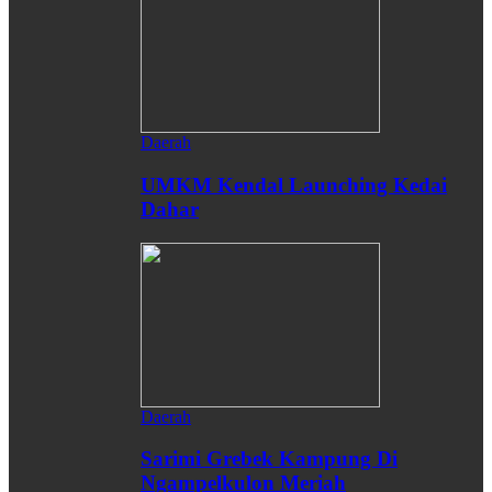
Daerah
UMKM Kendal Launching Kedai
Dahar
Daerah
Sarimi Grebek Kampung Di
Ngampelkulon Meriah