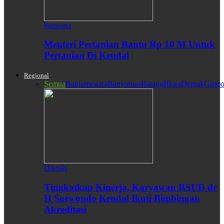
Bencana
Menteri Pertanian Bantu Rp 10 M Untuk
Pertanian Di Kendal
Regional
Semua
Banjarnegara
Banyumas
Batang
Blora
Demak
Grobo
Daerah
Tingkatkan Kinerja, Karyawan RSUD dr
H Soewondo Kendal Ikuti Bimbingan
Akreditasi