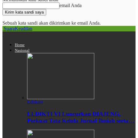
email Anda
Sebuah kata sandi akan dikirimkan ke email Anda.
SuaraKeadilan
Home
Nasional
Edukasi
LLDIKTI VI Luncurkan DIAJENG,
Perkuat Tata Kelola Jurnal Ilmiah serta…