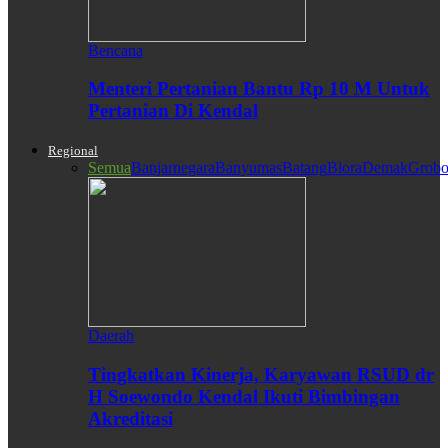
Bencana
Menteri Pertanian Bantu Rp 10 M Untuk
Pertanian Di Kendal
Regional
Semua
Banjarnegara
Banyumas
Batang
Blora
Demak
Grobo
Daerah
Tingkatkan Kinerja, Karyawan RSUD dr
H Soewondo Kendal Ikuti Bimbingan
Akreditasi