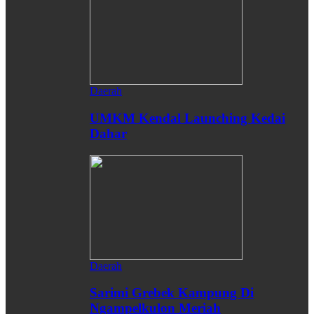
Daerah
UMKM Kendal Launching Kedai
Dahar
Daerah
Sarimi Grebek Kampung Di
Ngampelkulon Meriah