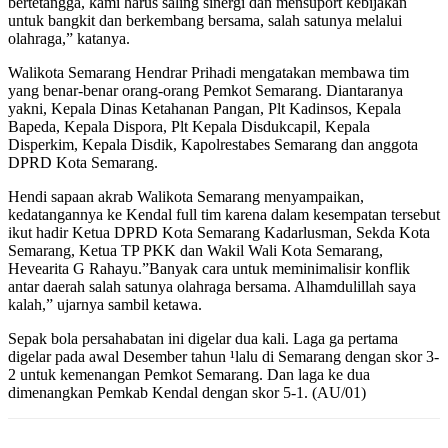
bertetangga, kami harus saling sinergi dan mensuport kebijakan
untuk bangkit dan berkembang bersama, salah satunya melalui
olahraga,” katanya.
Walikota Semarang Hendrar Prihadi mengatakan membawa tim
yang benar-benar orang-orang Pemkot Semarang. Diantaranya
yakni, Kepala Dinas Ketahanan Pangan, Plt Kadinsos, Kepala
Bapeda, Kepala Dispora, Plt Kepala Disdukcapil, Kepala
Disperkim, Kepala Disdik, Kapolrestabes Semarang dan anggota
DPRD Kota Semarang.
Hendi sapaan akrab Walikota Semarang menyampaikan,
kedatangannya ke Kendal full tim karena dalam kesempatan tersebut
ikut hadir Ketua DPRD Kota Semarang Kadarlusman, Sekda Kota
Semarang, Ketua TP PKK dan Wakil Wali Kota Semarang,
Hevearita G Rahayu.”Banyak cara untuk meminimalisir konflik
antar daerah salah satunya olahraga bersama. Alhamdulillah saya
kalah,” ujarnya sambil ketawa.
Sepak bola persahabatan ini digelar dua kali. Laga ga pertama
digelar pada awal Desember tahun ¹lalu di Semarang dengan skor 3-
2 untuk kemenangan Pemkot Semarang. Dan laga ke dua
dimenangkan Pemkab Kendal dengan skor 5-1. (AU/01)