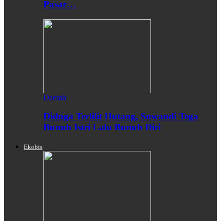
Pasar…
Daerah
Diduga Terlilit Hutang, Suwandi Tega
Bunuh Istri Lalu Bunuh Diri
Ekobis