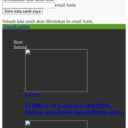
email Anda
Sebuah kata sandi akan dikirimkan ke email Anda.
SuaraKeadilan
Home
Nasional
Edukasi
LLDIKTI VI Luncurkan DIAJENG,
Perkuat Tata Kelola Jurnal Ilmiah serta…