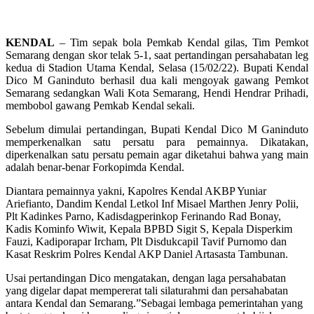
KENDAL
– Tim sepak bola Pemkab Kendal gilas, Tim Pemkot
Semarang dengan skor telak 5-1, saat pertandingan persahabatan leg
kedua di Stadion Utama Kendal, Selasa (15/02/22). Bupati Kendal
Dico M Ganinduto berhasil dua kali mengoyak gawang Pemkot
Semarang sedangkan Wali Kota Semarang, Hendi Hendrar Prihadi,
membobol gawang Pemkab Kendal sekali.
Sebelum dimulai pertandingan, Bupati Kendal Dico M Ganinduto
memperkenalkan satu persatu para pemainnya. Dikatakan,
diperkenalkan satu persatu pemain agar diketahui bahwa yang main
adalah benar-benar Forkopimda Kendal.
Diantara pemainnya yakni, Kapolres Kendal AKBP Yuniar
Ariefianto, Dandim Kendal Letkol Inf Misael Marthen Jenry Polii,
Plt Kadinkes Parno, Kadisdagperinkop Ferinando Rad Bonay,
Kadis Kominfo Wiwit, Kepala BPBD Sigit S, Kepala Disperkim
Fauzi, Kadiporapar Ircham, Plt Disdukcapil Tavif Purnomo dan
Kasat Reskrim Polres Kendal AKP Daniel Artasasta Tambunan.
Usai pertandingan Dico mengatakan, dengan laga persahabatan
yang digelar dapat mempererat tali silaturahmi dan persahabatan
antara Kendal dan Semarang.”Sebagai lembaga pemerintahan yang