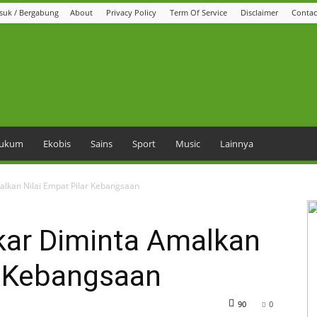
suk / Bergabung
About
Privacy Policy
Term Of Service
Disclaimer
Contac
 Hukum
Ekobis
Sains
Sport
Music
Lainnya
alkan Nilai Empat Pilar Kebangsaan
kar Diminta Amalkan
r Kebangsaan
90
0