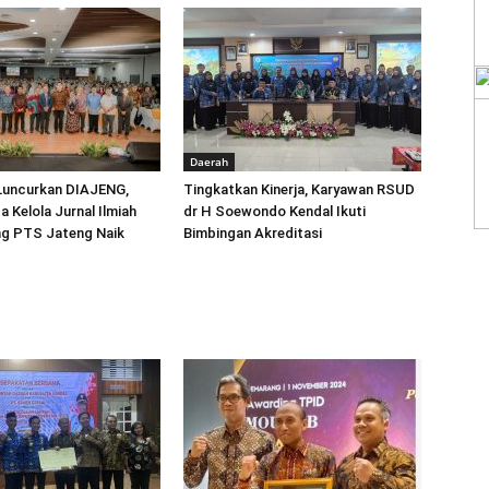
Daerah
 Luncurkan DIAJENG,
Tingkatkan Kinerja, Karyawan RSUD
a Kelola Jurnal Ilmiah
dr H Soewondo Kendal Ikuti
ng PTS Jateng Naik
Bimbingan Akreditasi