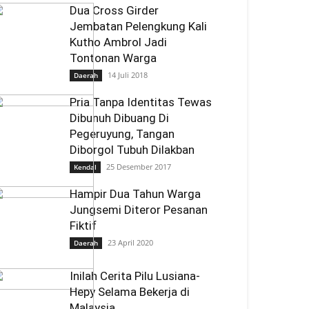
Dua Cross Girder
Jembatan Pelengkung Kali
Kutho Ambrol Jadi
Tontonan Warga
14 Juli 2018
Daerah
Pria Tanpa Identitas Tewas
Dibunuh Dibuang Di
Pegeruyung, Tangan
Diborgol Tubuh Dilakban
25 Desember 2017
Kendal
Hampir Dua Tahun Warga
Jungsemi Diteror Pesanan
Fiktif
23 April 2020
Daerah
Inilah Cerita Pilu Lusiana-
Hepy Selama Bekerja di
Malaysia