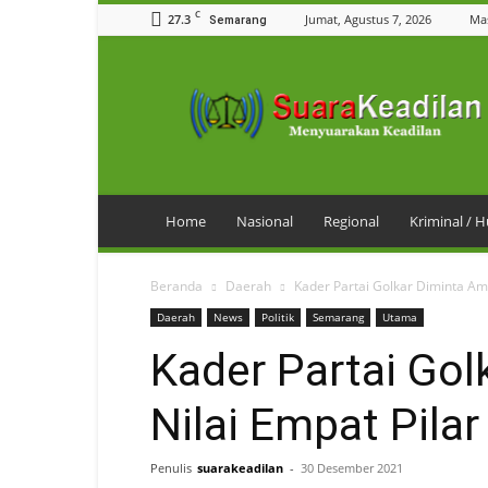
C
27.3
Jumat, Agustus 7, 2026
Ma
Semarang
SuaraKeadilan
Home
Nasional
Regional
Kriminal /
Beranda
Daerah
Kader Partai Golkar Diminta Am
Daerah
News
Politik
Semarang
Utama
Kader Partai Gol
Nilai Empat Pila
Penulis
suarakeadilan
-
30 Desember 2021