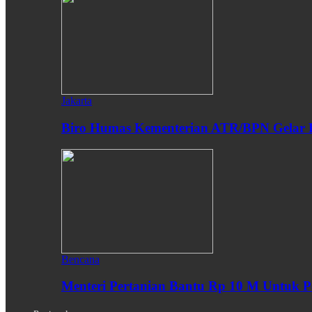
Jakarta
Biro Humas Kementerian ATR/BPN Gelar 
Bencana
Menteri Pertanian Bantu Rp 10 M Untuk P