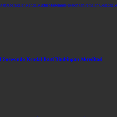
gan
Jepara
kajen
Kendal
Kudus
Magelang
Pekalongan
Pemalang
Salatiga
S
 Soewondo Kendal Ikuti Bimbingan Akreditasi