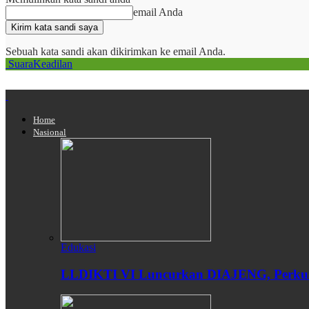
email Anda
Sebuah kata sandi akan dikirimkan ke email Anda.
SuaraKeadilan
Home
Nasional
Edukasi
LLDIKTI VI Luncurkan DIAJENG, Perkuat 