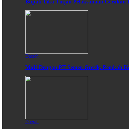
Bupati Tika Tinjau Pelaksanaan Gerakan
Daerah
MoU Dengan PT Semen Gresik, Pemkab Ken
Daerah