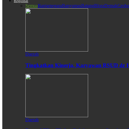
Regional
Semua
Banjarnegara
Banyumas
Batang
Blora
Demak
Grobo
Daerah
Tingkatkan Kinerja, Karyawan RSUD dr H
Daerah