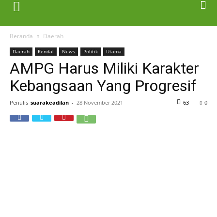
Beranda
Daerah
Daerah
Kendal
News
Politik
Utama
AMPG Harus Miliki Karakter
Kebangsaan Yang Progresif
Penulis
suarakeadilan
-
28 November 2021
63
0