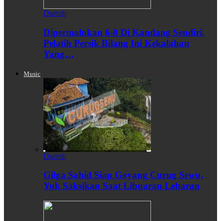
Daerah
Dipermalukan 6-0 Di Kandang Sendiri,
Pelatih Persik Bilang Ini Kekalahan
Yang…
Music
Daerah
Gilga Sahid Siap Goyang Curug Sewu,
Yuk Saksikan Saat Libuaran Lebaran