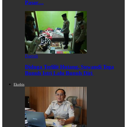
Pasar…
Daerah
Diduga Terlilit Hutang, Suwandi Tega
Bunuh Istri Lalu Bunuh Diri
Ekobis