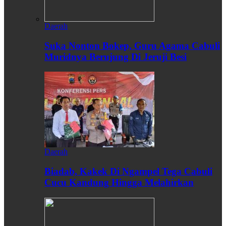
Daerah
Suka Nonton Bokep, Guru Agama Cabuli
Muridnya Berujung Di Jeruji Besi
Daerah
Biadab, Kakek Di Ngampel Tega Cabuli
Cucu Kandung Hingga Melahirkan