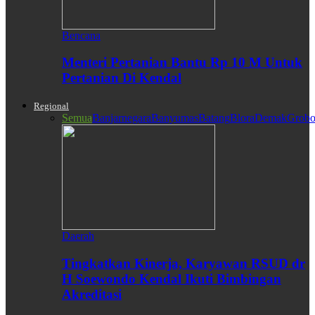
Bencana
Menteri Pertanian Bantu Rp 10 M Untuk
Pertanian Di Kendal
Regional
Semua
Banjarnegara
Banyumas
Batang
Blora
Demak
Grobo
Daerah
Tingkatkan Kinerja, Karyawan RSUD dr
H Soewondo Kendal Ikuti Bimbingan
Akreditasi