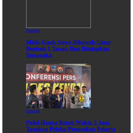
Daerah
Miris, Gank Siswa Dibawah Umur
Bentrok 1 Tewas, Dua Ditetapkan
Tersangka
Daerah
Polisi Hanya Butuh Waktu 3 Jam,
Tangkap Pelaku Penusukan Pekerja