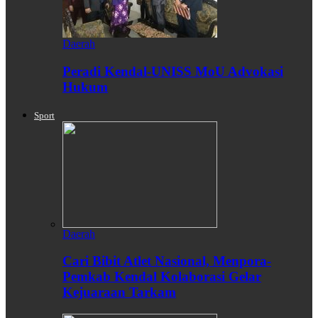
Daerah
Peradi Kendal-UNISS MoU Advokasi
Hukum
Sport
Daerah
Cari Bibit Atlet Nasional, Menpora-
Pemkab Kendal Kolaborasi Gelar
Kejuaraan Tarkam