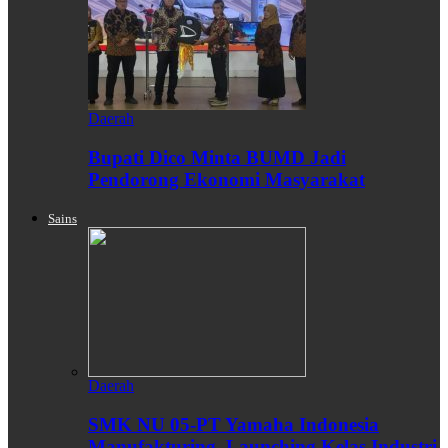
Daerah
Bupati Dico Minta BUMD Jadi
Pendorong Ekonomi Masyarakat
Sains
Daerah
SMK NU 05-PT Yamaha Indonesia
Manufakturing, Launching Kelas Industri