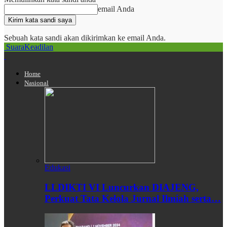
email Anda
Sebuah kata sandi akan dikirimkan ke email Anda.
SuaraKeadilan
Home
Nasional
Edukasi
LLDIKTI VI Luncurkan DIAJENG,
Perkuat Tata Kelola Jurnal Ilmiah serta…