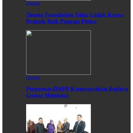
Daerah
Tanoto Foundation Gelar Unjuk Karya
Praktek Baik Progam Pintar
Daerah
Perpusnas-DAPD Kampanyekan Budaya
Gemar Membaca