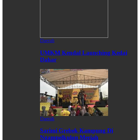
Daerah
UMKM Kendal Launching Kedai
Dahar
Daerah
Sarimi Grebek Kampung Di
Ngampelkulon Meriah