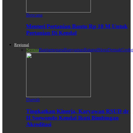
Bencana
Menteri Pertanian Bantu Rp 10 M Untuk
Pertanian Di Kendal
Regional
Semua
Banjarnegara
Banyumas
Batang
Blora
Demak
Grobo
Daerah
Tingkatkan Kinerja, Karyawan RSUD dr
H Soewondo Kendal Ikuti Bimbingan
Akreditasi