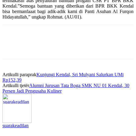
terimakasih atas penyaluran bantuan progam CSR PT BPR BKK
Kendal.”Semoga bantuan yang diberikan dari BPR BKK Kendal
bisa bermanfaaat bagi adik-adik kami di Panti Asuhan Al Furqon
Hidayatullah,” ungkap Rohmat. (AU/01).
Artikulli paraprak
Kunjungi Kendal, Sri Mulyani Salurkan UMi
Rp152,39
Artikulli tjetër
Alumni Jurusan Tata Boga SMK NU 01 Kendal, 30
Persen Jadi Pengusaha Kuliner
suarakeadilan