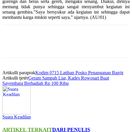
gorengn dan beras serta gereh, mengaku senang. Diakui, dirinya
memang tidak punya sehingga sangat menyambut kegiatan ini
senang gembira.”Saya bersyukur ada kegiatan ini sehingga dapat
membantu karga miskin seperti saya,” ujarnya. (AU/01)
Artikulli paraprak
Kodim 0715 Latihan Posko Penanganan Banjir
Artikulli tjetër
Geram Sampah Liar, Kades Rowosari Buat
Sayembara Berhadiah Rp 100 Ribu
Suara Keadilan
ARTIKEL TERKAIT
DARI PENULIS