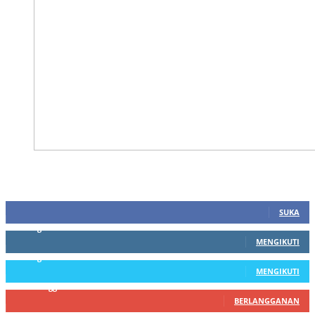
STAY CONNECTED
590
Fans
SUKA
0
Pengikut
MENGIKUTI
0
Pengikut
MENGIKUTI
16
Pelanggan
BERLANGGANAN