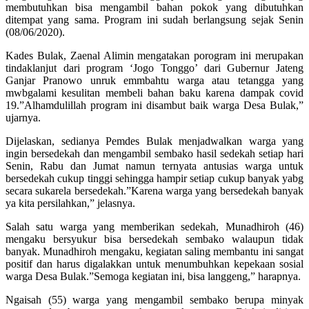
membutuhkan bisa mengambil bahan pokok yang dibutuhkan
ditempat yang sama. Program ini sudah berlangsung sejak Senin
(08/06/2020).
Kades Bulak, Zaenal Alimin mengatakan porogram ini merupakan
tindaklanjut dari program ‘Jogo Tonggo’ dari Gubernur Jateng
Ganjar Pranowo unruk emmbahtu warga atau tetangga yang
mwbgalami kesulitan membeli bahan baku karena dampak covid
19.”Alhamdulillah program ini disambut baik warga Desa Bulak,”
ujarnya.
Dijelaskan, sedianya Pemdes Bulak menjadwalkan warga yang
ingin bersedekah dan mengambil sembako hasil sedekah setiap hari
Senin, Rabu dan Jumat namun ternyata antusias warga untuk
bersedekah cukup tinggi sehingga hampir setiap cukup banyak yabg
secara sukarela bersedekah.”Karena warga yang bersedekah banyak
ya kita persilahkan,” jelasnya.
Salah satu warga yang memberikan sedekah, Munadhiroh (46)
mengaku bersyukur bisa bersedekah sembako walaupun tidak
banyak. Munadhiroh mengaku, kegiatan saling membantu ini sangat
positif dan harus digalakkan untuk menumbuhkan kepekaan sosial
warga Desa Bulak.”Semoga kegiatan ini, bisa langgeng,” harapnya.
Ngaisah (55) warga yang mengambil sembako berupa minyak