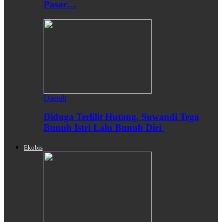
Pasar…
Daerah
Diduga Terlilit Hutang, Suwandi Tega
Bunuh Istri Lalu Bunuh Diri
Ekobis