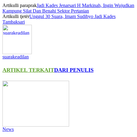
Artikulli paraprak
Jadi Kades Jenarsari H Markinah, Ingin Wujudkan
Kampung Silat Dan Benahi Sektor Pertanian
Artikulli tjetër
Unggul 30 Suara, Imam Sudibyo Jadi Kades
Tambaksari
suarakeadilan
ARTIKEL TERKAIT
DARI PENULIS
News