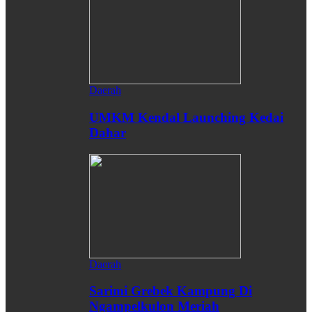
Daerah
UMKM Kendal Launching Kedai
Dahar
Daerah
Sarimi Grebek Kampung Di
Ngampelkulon Meriah