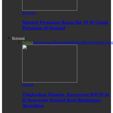
Bencana
Menteri Pertanian Bantu Rp 10 M Untuk
Pertanian Di Kendal
Regional
Semua
Banjarnegara
Banyumas
Batang
Blora
Demak
Grobo
Daerah
Tingkatkan Kinerja, Karyawan RSUD dr
H Soewondo Kendal Ikuti Bimbingan
Akreditasi