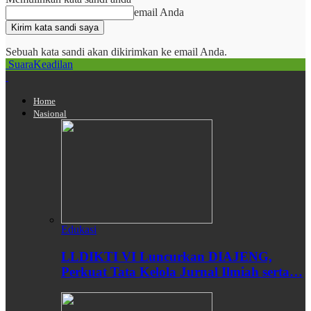
email Anda
Sebuah kata sandi akan dikirimkan ke email Anda.
SuaraKeadilan
Home
Nasional
Edukasi
LLDIKTI VI Luncurkan DIAJENG,
Perkuat Tata Kelola Jurnal Ilmiah serta…