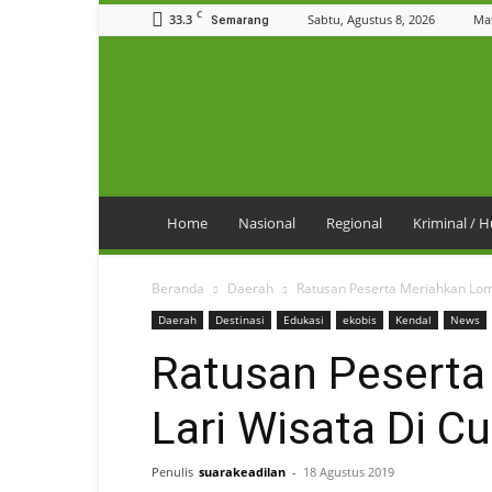
C
33.3
Sabtu, Agustus 8, 2026
Ma
Semarang
SuaraKeadilan
Home
Nasional
Regional
Kriminal /
Beranda
Daerah
Ratusan Peserta Meriahkan Lom
Daerah
Destinasi
Edukasi
ekobis
Kendal
News
Ratusan Pesert
Lari Wisata Di 
Penulis
suarakeadilan
-
18 Agustus 2019