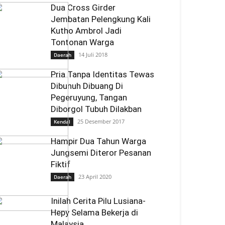
Dua Cross Girder
Jembatan Pelengkung Kali
Kutho Ambrol Jadi
Tontonan Warga
14 Juli 2018
Daerah
Pria Tanpa Identitas Tewas
Dibunuh Dibuang Di
Pegeruyung, Tangan
Diborgol Tubuh Dilakban
25 Desember 2017
Kendal
Hampir Dua Tahun Warga
Jungsemi Diteror Pesanan
Fiktif
23 April 2020
Daerah
Inilah Cerita Pilu Lusiana-
Hepy Selama Bekerja di
Malaysia