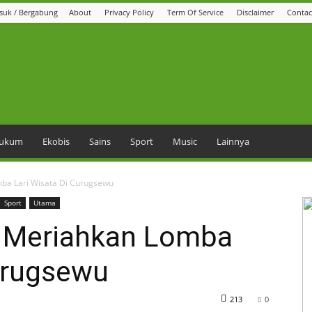
suk / Bergabung
About
Privacy Policy
Term Of Service
Disclaimer
Contac
 Hukum
Ekobis
Sains
Sport
Music
Lainnya
ba Lari Wisata Di Curugsewu
Sport
Utama
a Meriahkan Lomba
Curugsewu
213
0