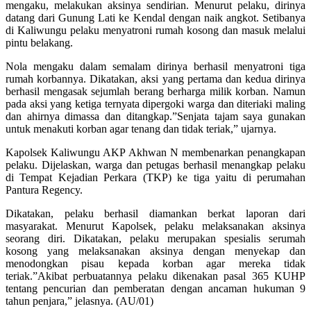
mengaku, melakukan aksinya sendirian. Menurut pelaku, dirinya
datang dari Gunung Lati ke Kendal dengan naik angkot. Setibanya
di Kaliwungu pelaku menyatroni rumah kosong dan masuk melalui
pintu belakang.
Nola mengaku dalam semalam dirinya berhasil menyatroni tiga
rumah korbannya. Dikatakan, aksi yang pertama dan kedua dirinya
berhasil mengasak sejumlah berang berharga milik korban. Namun
pada aksi yang ketiga ternyata dipergoki warga dan diteriaki maling
dan ahirnya dimassa dan ditangkap.”Senjata tajam saya gunakan
untuk menakuti korban agar tenang dan tidak teriak,” ujarnya.
Kapolsek Kaliwungu AKP Akhwan N membenarkan penangkapan
pelaku. Dijelaskan, warga dan petugas berhasil menangkap pelaku
di Tempat Kejadian Perkara (TKP) ke tiga yaitu di perumahan
Pantura Regency.
Dikatakan, pelaku berhasil diamankan berkat laporan dari
masyarakat. Menurut Kapolsek, pelaku melaksanakan aksinya
seorang diri. Dikatakan, pelaku merupakan spesialis serumah
kosong yang melaksanakan aksinya dengan menyekap dan
menodongkan pisau kepada korban agar mereka tidak
teriak.”Akibat perbuatannya pelaku dikenakan pasal 365 KUHP
tentang pencurian dan pemberatan dengan ancaman hukuman 9
tahun penjara,” jelasnya. (AU/01)