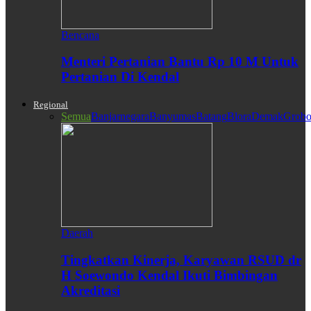
Bencana
Menteri Pertanian Bantu Rp 10 M Untuk
Pertanian Di Kendal
Regional
Semua
Banjarnegara
Banyumas
Batang
Blora
Demak
Grobo
Daerah
Tingkatkan Kinerja, Karyawan RSUD dr
H Soewondo Kendal Ikuti Bimbingan
Akreditasi