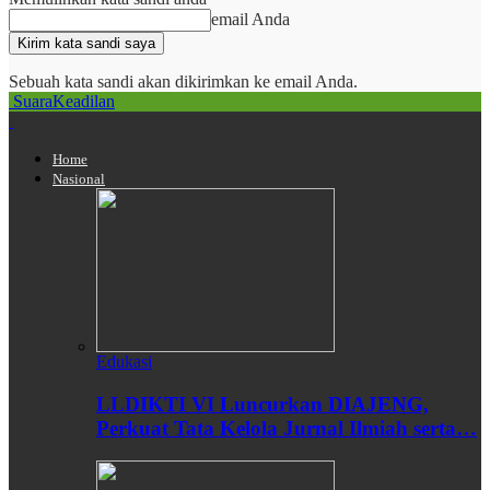
email Anda
Sebuah kata sandi akan dikirimkan ke email Anda.
SuaraKeadilan
Home
Nasional
Edukasi
LLDIKTI VI Luncurkan DIAJENG,
Perkuat Tata Kelola Jurnal Ilmiah serta…