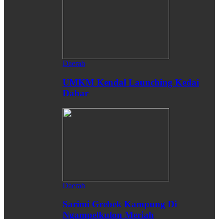
Daerah
UMKM Kendal Launching Kedai
Dahar
Daerah
Sarimi Grebek Kampung Di
Ngampelkulon Meriah