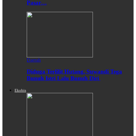
Pasar…
Daerah
Diduga Terlilit Hutang, Suwandi Tega
Bunuh Istri Lalu Bunuh Diri
Ekobis