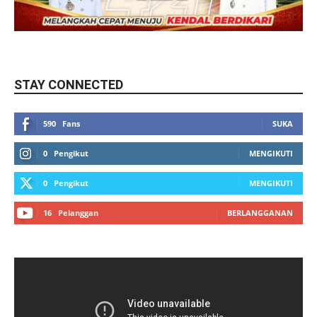
STAY CONNECTED
590
Fans
SUKA
0
Pengikut
MENGIKUTI
0
Pengikut
MENGIKUTI
16
Pelanggan
BERLANGGANAN