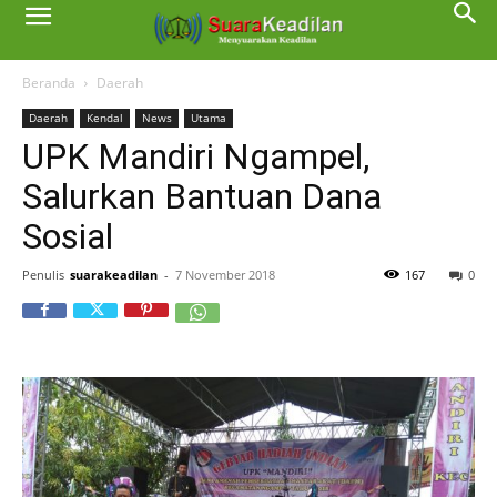
Beranda
Daerah
Daerah
Kendal
News
Utama
UPK Mandiri Ngampel,
Salurkan Bantuan Dana
Sosial
Penulis
suarakeadilan
-
7 November 2018
167
0