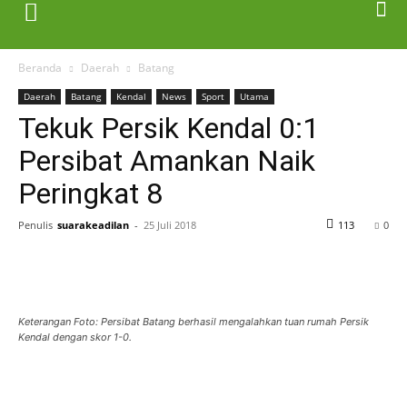
Beranda
Daerah
Batang
Daerah
Batang
Kendal
News
Sport
Utama
Tekuk Persik Kendal 0:1
Persibat Amankan Naik
Peringkat 8
Penulis
suarakeadilan
-
25 Juli 2018
113
0
Keterangan Foto: Persibat Batang berhasil mengalahkan tuan rumah Persik
Kendal dengan skor 1-0.