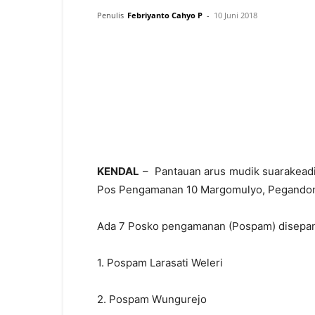
Penulis
Febriyanto Cahyo P
-
10 Juni 2018
KENDAL
– Pantauan arus mudik suarakeadila
Pos Pengamanan 10 Margomulyo, Pegandon,
Ada 7 Posko pengamanan (Pospam) disepanjan
1. Pospam Larasati Weleri
2. Pospam Wungurejo