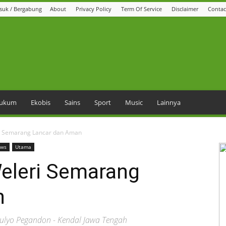
suk / Bergabung
About
Privacy Policy
Term Of Service
Disclaimer
Contac
 Hukum
Ekobis
Sains
Sport
Music
Lainnya
ri Semarang Lancar dan Aman
ws
Utama
Weleri Semarang
n
lyo Pegandon - Kendal Jawa Tengah