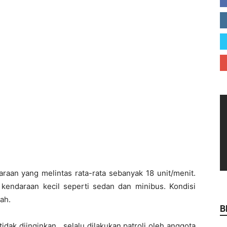
araan yang melintas rata-rata sebanyak 18 unit/menit.
kendaraan kecil seperti sedan dan minibus. Kondisi
rah.
B
idak diinginkan, selalu dilakukan patroli oleh anggota