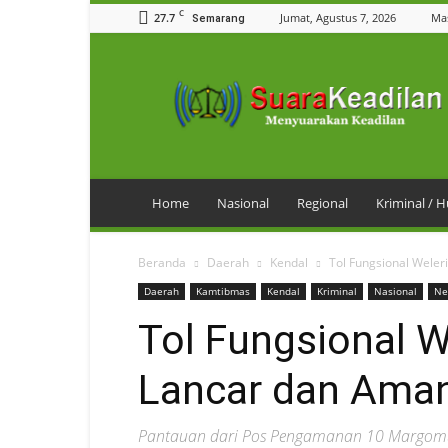
C
27.7
Jumat, Agustus 7, 2026
Ma
Semarang
SuaraKeadilan
Home
Nasional
Regional
Kriminal /
Beranda
Daerah
Kendal
Tol Fungsional Wele
Daerah
Kamtibmas
Kendal
Kriminal
Nasional
Ne
Tol Fungsional 
Lancar dan Ama
Pantauan dari Pos Pengamanan 10 Margomu