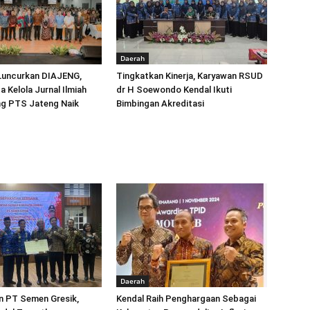
Daerah
 Luncurkan DIAJENG,
Tingkatkan Kinerja, Karyawan RSUD
a Kelola Jurnal Ilmiah
dr H Soewondo Kendal Ikuti
ng PTS Jateng Naik
Bimbingan Akreditasi
Daerah
 PT Semen Gresik,
Kendal Raih Penghargaan Sebagai