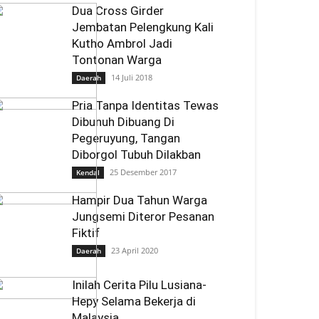
Dua Cross Girder
Jembatan Pelengkung Kali
Kutho Ambrol Jadi
Tontonan Warga
14 Juli 2018
Daerah
Pria Tanpa Identitas Tewas
Dibunuh Dibuang Di
Pegeruyung, Tangan
Diborgol Tubuh Dilakban
25 Desember 2017
Kendal
Hampir Dua Tahun Warga
Jungsemi Diteror Pesanan
Fiktif
23 April 2020
Daerah
Inilah Cerita Pilu Lusiana-
Hepy Selama Bekerja di
Malaysia