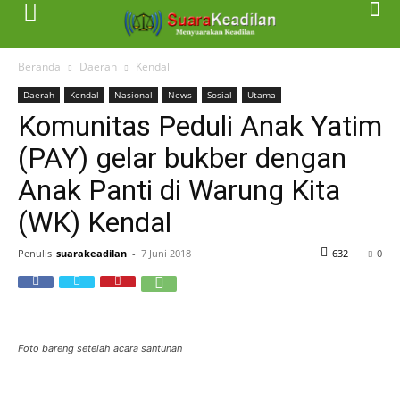
Beranda
Daerah
Kendal
Daerah
Kendal
Nasional
News
Sosial
Utama
Komunitas Peduli Anak Yatim
(PAY) gelar bukber dengan
Anak Panti di Warung Kita
(WK) Kendal
Penulis
suarakeadilan
-
7 Juni 2018
632
0
Foto bareng setelah acara santunan