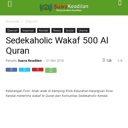
Beranda
Daerah
Daerah
Inspirasi
Kendal
News
Sosial
Utama
Sedekaholic Wakaf 500 Al
Quran
Penulis
Suara Keadilan
-
21 Mei 2018
128
0
Keterangan Foto: Anak-anak di Kamping Kisik Kelurahan Karangsari Kota
Kendal menerima wakaf Al Quran dari Komunitas Sedekaholic Kendal.