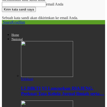
email Anda
Sebuah kata sandi akan dikirimkan ke email Anda.
SuaraKeadilan
Home
Nasional
Edukasi
LLDIKTI VI Luncurkan DIAJENG,
Perkuat Tata Kelola Jurnal Ilmiah serta…