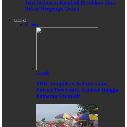
Jefri Setiawan Kembali Pecahkan Dua
Rekor Bergengsi Dunia
Lainnya
Kuliner
Daerah
PRK Tampilkan Kebudayaan,
Potensi Pariwisata, Kuliner Hingga
Pameran Otomotif