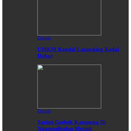
Daerah
UMKM Kendal Launching Kedai
Dahar
Daerah
Sarimi Grebek Kampung Di
Ngampelkulon Meriah