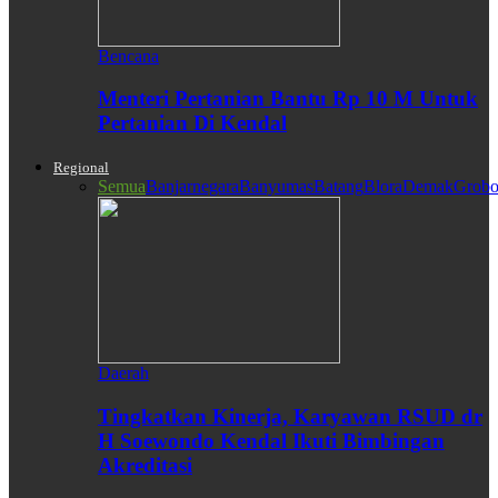
Bencana
Menteri Pertanian Bantu Rp 10 M Untuk
Pertanian Di Kendal
Regional
Semua
Banjarnegara
Banyumas
Batang
Blora
Demak
Grobo
Daerah
Tingkatkan Kinerja, Karyawan RSUD dr
H Soewondo Kendal Ikuti Bimbingan
Akreditasi