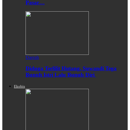
Pasar…
Daerah
Diduga Terlilit Hutang, Suwandi Tega
Bunuh Istri Lalu Bunuh Diri
Ekobis