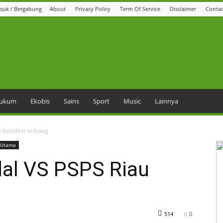
suk / Bergabung
About
Privacy Policy
Term Of Service
Disclaimer
Contac
 Hukum
Ekobis
Sains
Sport
Music
Lainnya
u berakhir imbang
Utama
dal VS PSPS Riau
514
0