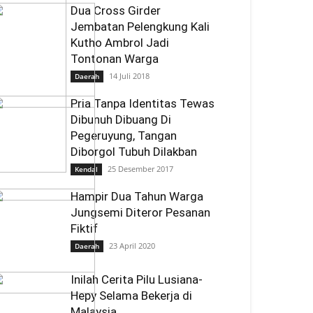
Dua Cross Girder
Jembatan Pelengkung Kali
Kutho Ambrol Jadi
Tontonan Warga
14 Juli 2018
Daerah
Pria Tanpa Identitas Tewas
Dibunuh Dibuang Di
Pegeruyung, Tangan
Diborgol Tubuh Dilakban
25 Desember 2017
Kendal
Hampir Dua Tahun Warga
Jungsemi Diteror Pesanan
Fiktif
23 April 2020
Daerah
Inilah Cerita Pilu Lusiana-
Hepy Selama Bekerja di
Malaysia