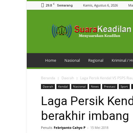
C
29.8
Kamis, Agustus 6, 2026
Ma
Semarang
SuaraKeadilan
Home
Nasional
Regional
Kriminal /
Beranda
Daerah
Laga Persik Kendal VS PSPS Ria
Daerah
Kendal
Nasional
News
Prestasi
Sport
Laga Persik Ken
berakhir imbang
Penulis
Febriyanto Cahyo P
-
15 Mei 2018