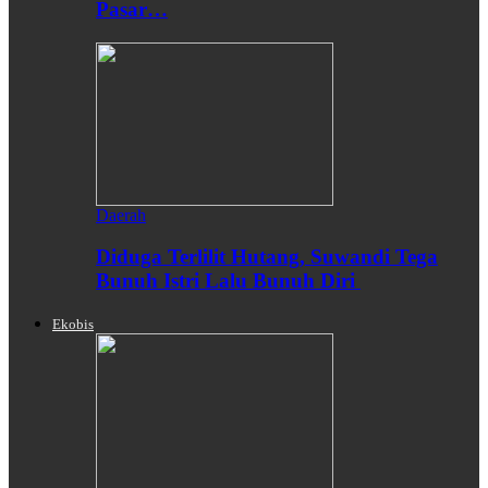
Pasar…
Daerah
Diduga Terlilit Hutang, Suwandi Tega
Bunuh Istri Lalu Bunuh Diri
Ekobis