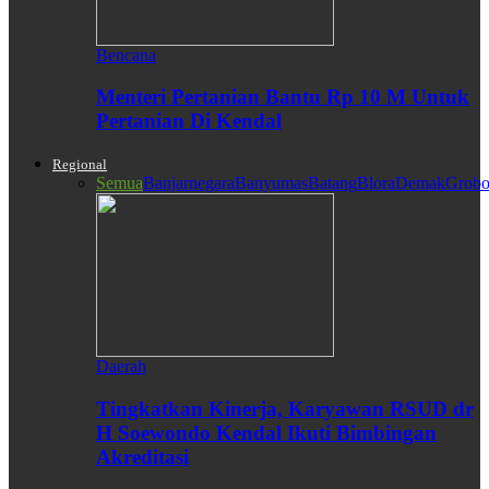
Bencana
Menteri Pertanian Bantu Rp 10 M Untuk
Pertanian Di Kendal
Regional
Semua
Banjarnegara
Banyumas
Batang
Blora
Demak
Grobo
Daerah
Tingkatkan Kinerja, Karyawan RSUD dr
H Soewondo Kendal Ikuti Bimbingan
Akreditasi