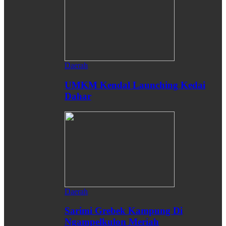
Daerah
UMKM Kendal Launching Kedai
Dahar
Daerah
Sarimi Grebek Kampung Di
Ngampelkulon Meriah