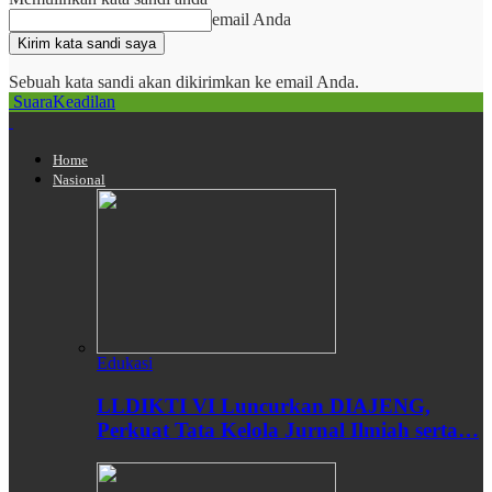
email Anda
Sebuah kata sandi akan dikirimkan ke email Anda.
SuaraKeadilan
Home
Nasional
Edukasi
LLDIKTI VI Luncurkan DIAJENG,
Perkuat Tata Kelola Jurnal Ilmiah serta…