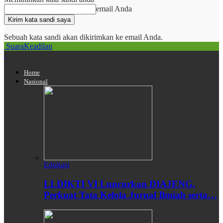
email Anda
Sebuah kata sandi akan dikirimkan ke email Anda.
SuaraKeadilan
Home
Nasional
Edukasi
LLDIKTI VI Luncurkan DIAJENG,
Perkuat Tata Kelola Jurnal Ilmiah serta…