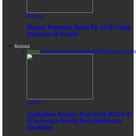
Bencana
Menteri Pertanian Bantu Rp 10 M Untuk
Pertanian Di Kendal
Regional
Semua
Banjarnegara
Banyumas
Batang
Blora
Demak
Grobo
Daerah
Tingkatkan Kinerja, Karyawan RSUD dr
H Soewondo Kendal Ikuti Bimbingan
Akreditasi