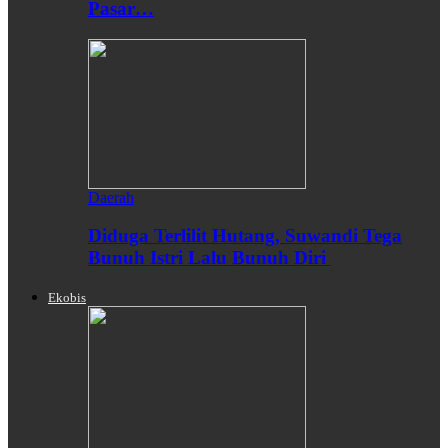
Pasar…
Daerah
Diduga Terlilit Hutang, Suwandi Tega
Bunuh Istri Lalu Bunuh Diri
Ekobis