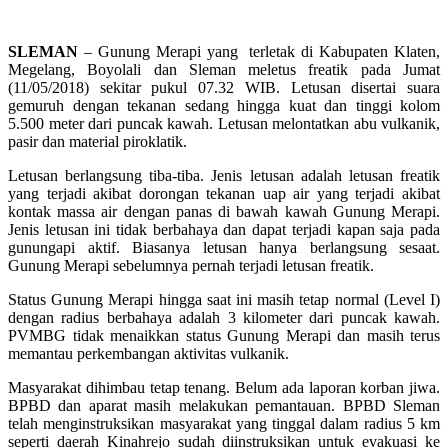
SLEMAN
– Gunung Merapi yang terletak di Kabupaten Klaten,
Megelang, Boyolali dan Sleman meletus freatik pada Jumat
(11/05/2018) sekitar pukul 07.32 WIB. Letusan disertai suara
gemuruh dengan tekanan sedang hingga kuat dan tinggi kolom
5.500 meter dari puncak kawah. Letusan melontatkan abu vulkanik,
pasir dan material piroklatik.
Letusan berlangsung tiba-tiba. Jenis letusan adalah letusan freatik
yang terjadi akibat dorongan tekanan uap air yang terjadi akibat
kontak massa air dengan panas di bawah kawah Gunung Merapi.
Jenis letusan ini tidak berbahaya dan dapat terjadi kapan saja pada
gunungapi aktif. Biasanya letusan hanya berlangsung sesaat.
Gunung Merapi sebelumnya pernah terjadi letusan freatik.
Status Gunung Merapi hingga saat ini masih tetap normal (Level I)
dengan radius berbahaya adalah 3 kilometer dari puncak kawah.
PVMBG tidak menaikkan status Gunung Merapi dan masih terus
memantau perkembangan aktivitas vulkanik.
Masyarakat dihimbau tetap tenang. Belum ada laporan korban jiwa.
BPBD dan aparat masih melakukan pemantauan. BPBD Sleman
telah menginstruksikan masyarakat yang tinggal dalam radius 5 km
seperti daerah Kinahrejo sudah diinstruksikan untuk evakuasi ke