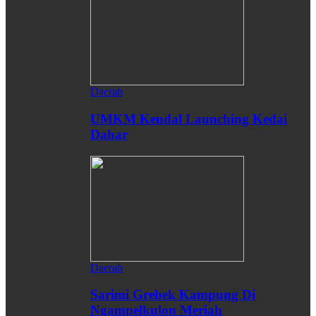
Daerah
UMKM Kendal Launching Kedai
Dahar
Daerah
Sarimi Grebek Kampung Di
Ngampelkulon Meriah