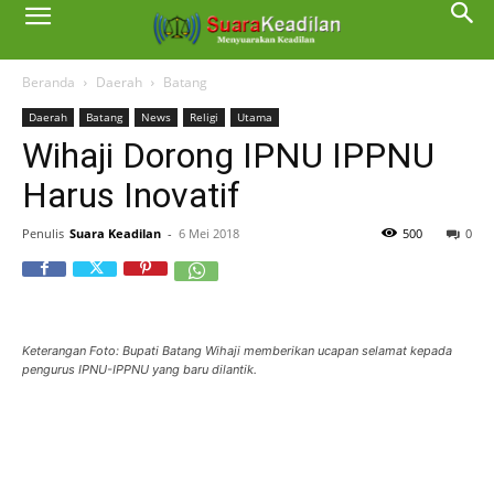
Beranda
Daerah
Batang
Daerah
Batang
News
Religi
Utama
Wihaji Dorong IPNU IPPNU
Harus Inovatif
Penulis
Suara Keadilan
-
6 Mei 2018
500
0
Keterangan Foto: Bupati Batang Wihaji memberikan ucapan selamat kepada
pengurus IPNU-IPPNU yang baru dilantik.