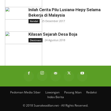
Inilah Cerita Pilu Lusiana-Hepy Selama
Bekerja di Malaysia
25 Desember 2017
Kendal
Kilasan Sejarah Desa Boja
24 Agustus 2018
Destinasi
Pedoman Media Siber
Lowongan
Pasang Iklan
Redaksi
Index Berita
© 2018 Suarakeadilan.net - All Rights Reserved.