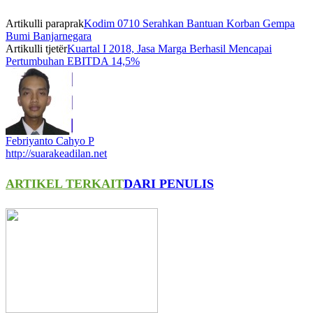
Artikulli paraprak
Kodim 0710 Serahkan Bantuan Korban Gempa
Bumi Banjarnegara
Artikulli tjetër
Kuartal I 2018, Jasa Marga Berhasil Mencapai
Pertumbuhan EBITDA 14,5%
Febriyanto Cahyo P
http://suarakeadilan.net
ARTIKEL TERKAIT
DARI PENULIS