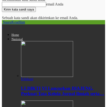
email Anda
Sebuah kata sandi akan dikirimkan ke email Anda.
SuaraKeadilan
Home
Nasional
Edukasi
LLDIKTI VI Luncurkan DIAJENG,
Perkuat Tata Kelola Jurnal Ilmiah serta…