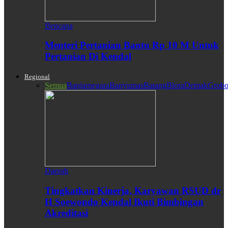
Bencana
Menteri Pertanian Bantu Rp 10 M Untuk
Pertanian Di Kendal
Regional
Semua
Banjarnegara
Banyumas
Batang
Blora
Demak
Grobo
Daerah
Tingkatkan Kinerja, Karyawan RSUD dr
H Soewondo Kendal Ikuti Bimbingan
Akreditasi