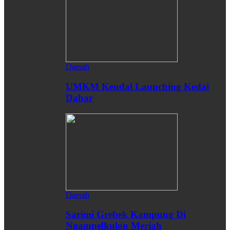
Daerah
UMKM Kendal Launching Kedai
Dahar
Daerah
Sarimi Grebek Kampung Di
Ngampelkulon Meriah