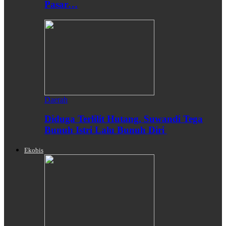
Pasar…
Daerah
Diduga Terlilit Hutang, Suwandi Tega
Bunuh Istri Lalu Bunuh Diri
Ekobis